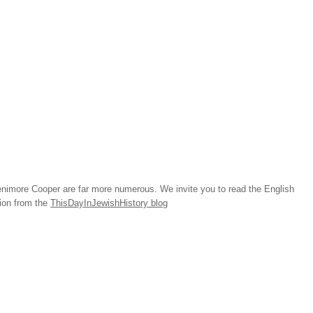
imore Cooper are far more numerous. We invite you to read the English
tion from the
ThisDayInJewishHistory blog