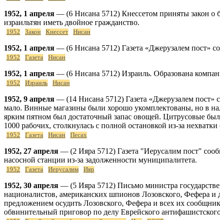
1952, 1 апреля
— (6 Нисана 5712) Кнессетом приняты закон о б
израильтян иметь двойное гражданство.
1952
Закон
Кнессет
Нисан
1952, 1 апреля
— (6 Нисана 5712) Газета «Джерузалем пост» со
1952
Газета
Нисан
1952, 1 апреля
— (6 Нисана 5712) Израиль. Образована компан
1952
Израиль
Нисан
1952, 9 апреля
— (14 Нисана 5712) Газета «Джерузалем пост» 
мало. Винные магазины были хорошо укомплектованы, но в на
ярким пятном был достаточный запас овощей. Цитрусовые было
1000 рабочих, столкнулась с полной остановкой из-за нехватки
1952
Газета
Нисан
Песах
1952, 27 апреля
— (2 Ияра 5712) Газета "Иерусалим пост" соо
насосной станции из-за задолженности муниципалитета.
1952
Газета
Иерусалим
Ияр
1952, 30 апреля
— (5 Ияра 5712) Письмо министра государстве
националистов, американских шпионов Лозовского, Фефера и д
предложением осудить Лозовского, Фефера и всех их сообщнико
обвинительный приговор по делу Еврейского антифашистского к