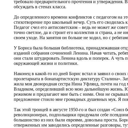
требовало предварительного прочтения и утверждения. Вп
обсуждать в стенах класса.
До определенного времени конфликтов с педагогом на это
стихотворение про школьный вечер. Суть его сводилась 
Педагог счел его антисоветским – ведь не может же совет
точно светлое, да и строит его коллектив и страна, а не
своем уходе. На занятия он больше не ходил, но с ребят
У Бориса была большая библиотека, принадлежавшая отцу
изданий собрания сочинений Ленина. Начав читать, ребя
они стали штудировать Ленина вдоль и поперек. А чуть п
окружающей жизни и политики.
Наконец в какой-то из дней Борис встал и заявил о сво
пролетариата в бонапартистскую диктатуру Сталина». Зат
жила моя двоюродная сестра Нина Уфлянд, почти на год м
Владиком, определивший всю мою дальнейшую жизнь. Юн
режимом и предлагают мне быть с ними. Они не скрывали 
предложение стоило мне громадных душевных мук. Я пон
Так этой троицей в августе 1950-го и был создан «Союз б
революционерах, подпольщики придумали себе псевдоним
большинство из них были евреями, довольна проста. Борис
отверженных им заводились определенные разговоры, ту