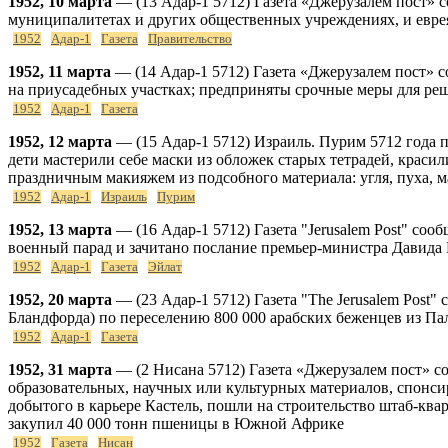
1952, 10 марта
— (13 Адар-1 5712) Газета «Джерузалем пост» с
муниципалитетах и других общественных учреждениях, и еврея
1952
Адар-1
Газета
Правительство
1952, 11 марта
— (14 Адар-1 5712) Газета «Джерузалем пост» 
на приусадебных участках; предприняты срочные меры для ре
1952
Адар-1
Газета
1952, 12 марта
— (15 Адар-1 5712) Израиль. Пурим 5712 года 
дети мастерили себе маски из обложек старых тетрадей, краси
праздничным макияжем из подсобного материала: угля, пуха,
1952
Адар-1
Израиль
Пурим
1952, 13 марта
— (16 Адар-1 5712) Газета "Jerusalem Post" со
военный парад и зачитано послание премьер-министра Давида
1952
Адар-1
Газета
Эйлат
1952, 20 марта
— (23 Адар-1 5712) Газета "The Jerusalem Post
Бландфорда) по переселению 800 000 арабских беженцев из Па
1952
Адар-1
Газета
1952, 31 марта
— (2 Нисана 5712) Газета «Джерузалем пост» с
образовательных, научных или культурных материалов, спонс
добытого в карьере Кастель, пошли на строительство штаб-ква
закупил 40 000 тонн пшеницы в Южной Африке
1952
Газета
Нисан