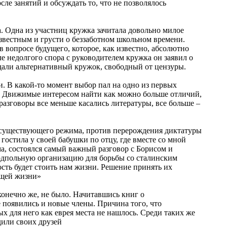
ле занятий и обсуждать то, что не позволялось
а. Одна из участниц кружка зачитала довольно милое
звестным и грусти о беззаботном школьном времени.
в вопросе будущего, которое, как известно, абсолютно
ле недолгого спора с руководителем кружка он заявил о
оздали альтернативный кружок, свободный от цензуры.
. В какой-то момент выбор пал на одно из первых
ны. Движимые интересом найти как можно больше отличий,
разговоры все меньше касались литературы, все больше –
ив существующего режима, против перерождения диктатуры
гостила у своей бабушки по отцу, где вместе со мной
ма, состоялся самый важный разговор с Борисом и
одпольную организацию для борьбы со сталинским
ость будет стоить нам жизни. Решение принять их
ющей жизни»
 конечно же, не было. Начитавшись книг о
 появились и новые члены. Причина того, что
ых для него как еврея места не нашлось. Среди таких же
дили своих друзей