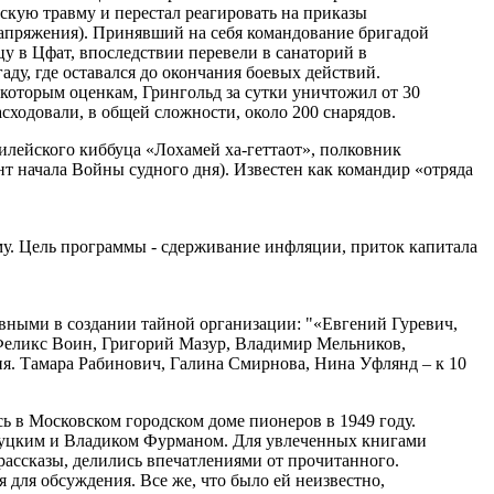
кую травму и перестал реагировать на приказы
напряжения). Принявший на себя командование бригадой
 в Цфат, впоследствии перевели в санаторий в
ду, где оставался до окончания боевых действий.
которым оценкам, Грингольд за сутки уничтожил от 30
асходовали, в общей сложности, около 200 снарядов.
лейского киббуца «Лохамей ха-геттаот», полковник
т начала Войны судного дня). Известен как командир «отряда
у. Цель программы - сдерживание инфляции, приток капитала
ными в создании тайной организации: "«Евгений Гуревич,
 Феликс Воин, Григорий Мазур, Владимир Мельников,
я. Тамара Рабинович, Галина Смирнова, Нина Уфлянд – к 10
ь в Московском городском доме пионеров в 1949 году.
луцким и Владиком Фурманом. Для увлеченных книгами
рассказы, делились впечатлениями от прочитанного.
 для обсуждения. Все же, что было ей неизвестно,