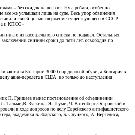
ам» – без скидок на возраст. Ну а ребята, особенно
гие все же услышали лишь на суде. Весь упор обвинения
й ставили своей целью свержение существующего в СССР
тва и КПСС»
ии никто из расстрельного списка не подавал. Остальных
 заключении снизили сроки до пяти лет, освободив по
ливают для Болгарии 30000 пар дорогой обуви, а Болгария в
 цену авиа-перелёта в США, но только до наступления
ник П. Гришаев вынес постановление об объединении
Л. Тальми,В. Зускина, Э. Теуми, Ч. Ватенберг-Островской в
ировали в ходе допросов по делу Еврейского антифашистского
ера, академика Б. Збарского, Б. Слуцкого, А. Вергелиса,