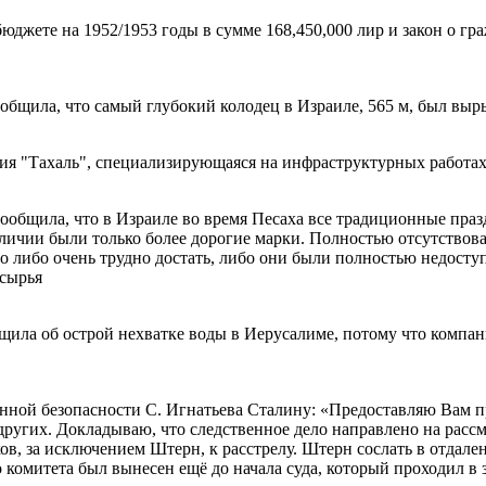
юджете на 1952/1953 годы в сумме 168,450,000 лир и закон о гр
общила, что самый глубокий колодец в Израиле, 565 м, был выры
ия "Тахаль", специализирующаяся на инфраструктурных работах 
сообщила, что в Израиле во время Песаха все традиционные пр
личии были только более дорогие марки. Полностью отсутствов
 либо очень трудно достать, либо они были полностью недоступ
 сырья
бщила об острой нехватке воды в Иерусалиме, потому что компа
нной безопасности С. Игнатьева Сталину: «Предоставляю Вам п
ругих. Докладываю, что следственное дело направлено на расс
в, за исключением Штерн, к расстрелу. Штерн сослать в отдален
омитета был вынесен ещё до начала суда, который проходил в з