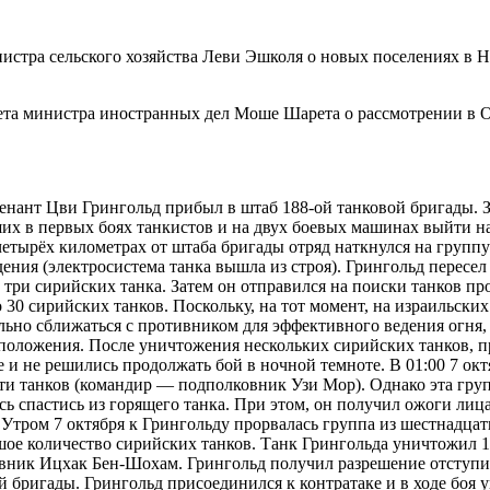
истра сельского хозяйства Леви Эшколя о новых поселениях в Н
ета министра иностранных дел Моше Шарета о рассмотрении в 
тенант Цви Грингольд прибыл в штаб 188-ой танковой бригады.
их в первых боях танкистов и на двух боевых машинах выйти н
 четырёх километрах от штаба бригады отряд наткнулся на групп
ения (электросистема танка вышла из строя). Грингольд пересел 
ри сирийских танка. Затем он отправился на поиски танков про
30 сирийских танков. Поскольку, на тот момент, на израильски
льно сближаться с противником для эффективного ведения огня,
сположения. После уничтожения нескольких сирийских танков, 
и не решились продолжать бой в ночной темноте. В 01:00 7 окт
яти танков (командир — подполковник Узи Мор). Однако эта гру
ь спастись из горящего танка. При этом, он получил ожоги лиц
 Утром 7 октября к Грингольду прорвалась группа из шестнадцат
шое количество сирийских танков. Танк Грингольда уничтожил 1
вник Ицхак Бен-Шохам. Грингольд получил разрешение отступит
 бригады. Грингольд присоединился к контратаке и в ходе боя 