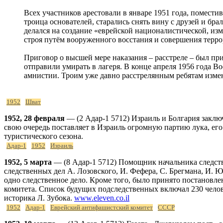
Всех участников арестовали в январе 1951 года, помести
троица основателей, старались снять вину с друзей и бра
делался на создание «еврейской националистической, и
строя путём вооруженного восстания и совершения терр
Приговор о высшей мере наказания – расстреле – был пр
отправили умирать в лагеря. В конце апреля 1956 года В
амнистии. Троим уже давно расстрелянным ребятам изме
1952
Шват
1952, 28 февраля
— (2 Адар-1 5712) Израиль и Болгария заклю
свою очередь поставляет в Израиль огромную партию лука, его
туристического сезона.
Адар-1
1952
Израиль
1952, 5 марта
— (8 Адар-1 5712) Помощник начальника следст
следственных дел А. Лозовского, И. Фефера, С. Брегмана, И. Ю
одно следственное дело. Кроме того, было принято постановле
комитета. Список будущих подследственных включал 230 человек
историка Л. Зубока.
www.eleven.co.il
1952
Адар-1
Еврейский антифашистский комитет
СССР