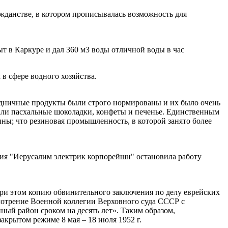
ажданстве, в котором прописывалась возможность для
т в Каркуре и дал 360 м3 воды отличной воды в час
в сфере водного хозяйства.
аздничные продукты были строго нормированы и их было очень
али пасхальные шоколадки, конфеты и печенье. Единственным
ны; что резиновая промышленность, в которой занято более
ния "Иерусалим электрик корпорейшн" остановила работу
ри этом копию обвинительного заключения по делу еврейских
мотрение Военной коллегии Верховного суда СССР с
ный район сроком на десять лет». Таким образом,
акрытом режиме 8 мая – 18 июля 1952 г.