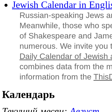
Jewish Calendar in Engli
Russian‑speaking Jews ar
Meanwhile, those who sp
of Shakespeare and Jame
numerous. We invite you t
Daily Calendar of Jewish a
combines data from the ma
information from the
This
Календарь
Текущий месяц:
Август