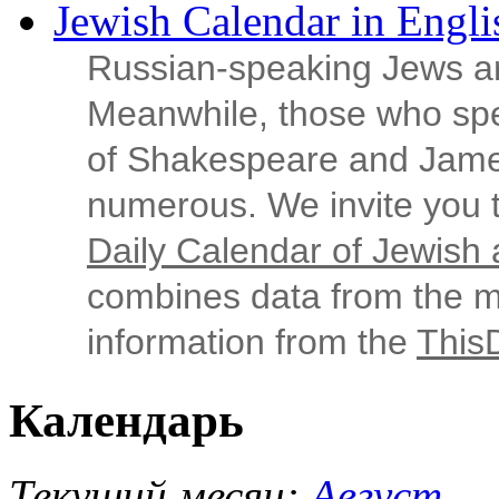
Jewish Calendar in Engli
Russian‑speaking Jews ar
Meanwhile, those who sp
of Shakespeare and Jame
numerous. We invite you t
Daily Calendar of Jewish a
combines data from the ma
information from the
This
Календарь
Текущий месяц:
Август