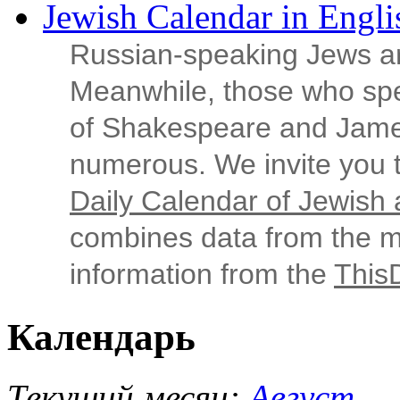
Jewish Calendar in Engli
Russian‑speaking Jews ar
Meanwhile, those who sp
of Shakespeare and Jame
numerous. We invite you t
Daily Calendar of Jewish a
combines data from the ma
information from the
This
Календарь
Текущий месяц:
Август