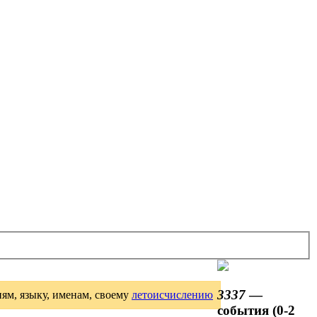
3337
—
иям, языку, именам, своему
летоисчислению
события (0-2