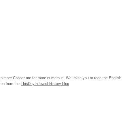
imore Cooper are far more numerous. We invite you to read the English
tion from the
ThisDayInJewishHistory blog