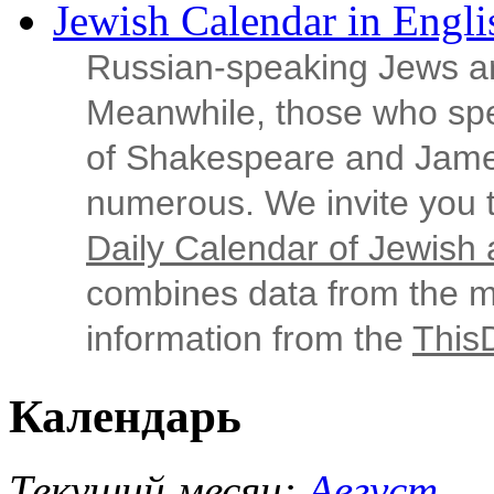
Jewish Calendar in Engli
Russian‑speaking Jews ar
Meanwhile, those who sp
of Shakespeare and Jame
numerous. We invite you t
Daily Calendar of Jewish a
combines data from the ma
information from the
This
Календарь
Текущий месяц:
Август