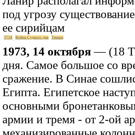
Ланир располагал информа
под угрозу существование
ее сирийцам
5734
Война Судного дня
Тишри
1973, 14 октября
— (18 Т
дня. Самое большое со вр
сражение. В Синае сошлис
Египта. Египетское насту
основными бронетанковым
армии и тремя - от 2-ой а
механизированные колонн