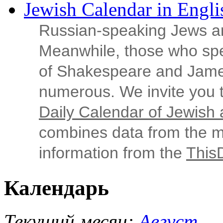
Jewish Calendar in Engli
Russian‑speaking Jews ar
Meanwhile, those who sp
of Shakespeare and Jame
numerous. We invite you t
Daily Calendar of Jewish a
combines data from the ma
information from the
This
Календарь
Текущий месяц:
Август