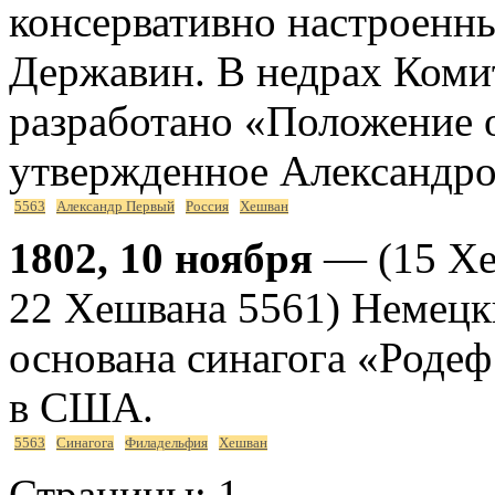
консервативно настроенн
Державин. В недрах Комит
разработано «Положение о
утвержденное Александром
5563
Александр Первый
Россия
Хешван
1802, 10 ноября
— (15 Хеш
22 Хешвана 5561) Немец
основана синагога «Родеф
в США.
5563
Синагога
Филадельфия
Хешван
Страницы:
1