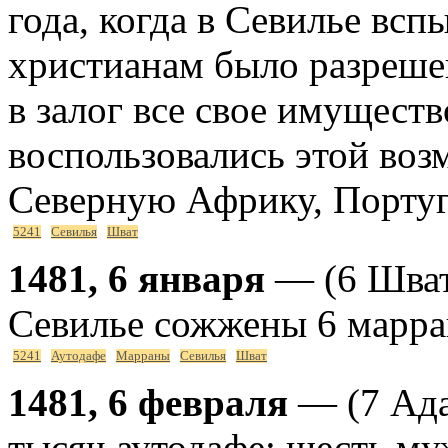
года, когда в Севилье вс
христианам было разреше
в залог все свое имуществ
воспользовались этой воз
Северную Африку, Порту
5241
Севилья
Шват
1481, 6 января
— (6 Шват
Севилье сожжены 6 марра
5241
Аутодафе
Марраны
Севилья
Шват
1481, 6 февраля
— (7 Ада
тысяч аутодафе: шесть м