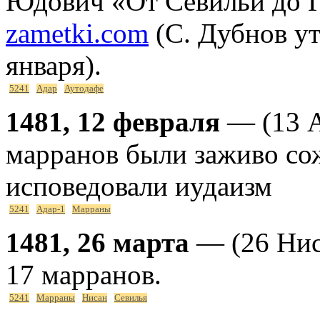
Юдович «От Севильи до 
zametki.com
(C. Дубнов ут
января).
5241
Адар
Аутодафе
1481, 12 февраля
— (13 А
марранов были заживо сож
исповедовали иудаизм
5241
Адар-1
Марраны
1481, 26 марта
— (26 Нис
17 марранов.
5241
Марраны
Нисан
Севилья