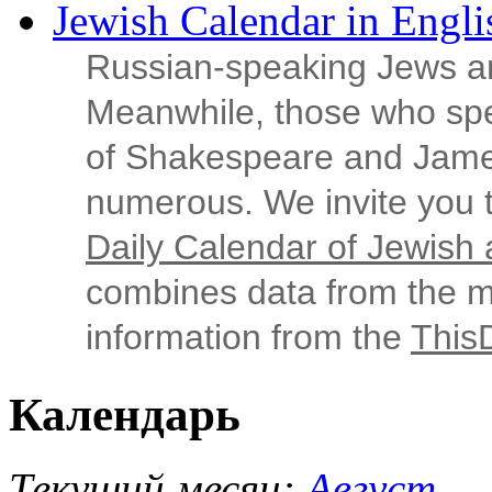
Jewish Calendar in Engli
Russian‑speaking Jews ar
Meanwhile, those who sp
of Shakespeare and Jame
numerous. We invite you t
Daily Calendar of Jewish a
combines data from the ma
information from the
This
Календарь
Текущий месяц:
Август