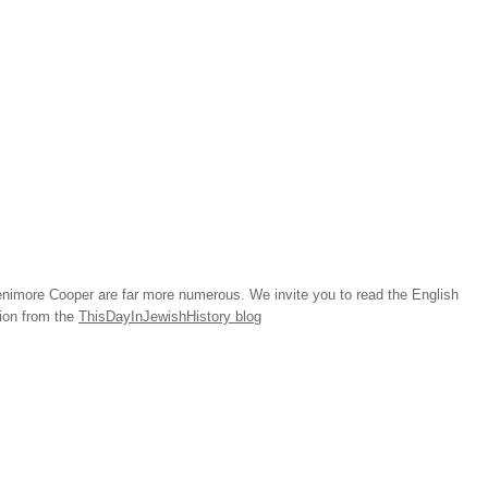
imore Cooper are far more numerous. We invite you to read the English
tion from the
ThisDayInJewishHistory blog