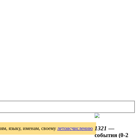
1321
—
иям, языку, именам, своему
летоисчислению
события (0-2