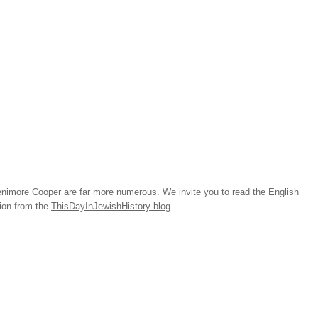
imore Cooper are far more numerous. We invite you to read the English
tion from the
ThisDayInJewishHistory blog