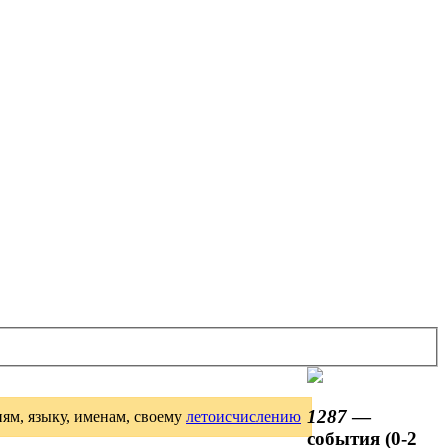
1287
—
иям, языку, именам, своему
летоисчислению
события (0-2