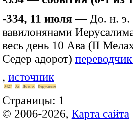
-334, 11 июля
— До. н. э.
вавилонянами Иерусалима 
весь день 10 Ава (II Мела
Седер адорот)
переводчик
,
источник
3427
Ав
До н. э.
Иерусалим
Страницы:
1
© 2006-2026,
Карта сайта