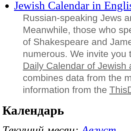
Jewish Calendar in Engli
Russian‑speaking Jews ar
Meanwhile, those who sp
of Shakespeare and Jame
numerous. We invite you t
Daily Calendar of Jewish a
combines data from the ma
information from the
This
Календарь
Текущий месяц:
Август