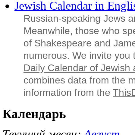
Jewish Calendar in Engli
Russian‑speaking Jews ar
Meanwhile, those who sp
of Shakespeare and Jame
numerous. We invite you t
Daily Calendar of Jewish a
combines data from the ma
information from the
This
Календарь
Текущий месяц:
Август