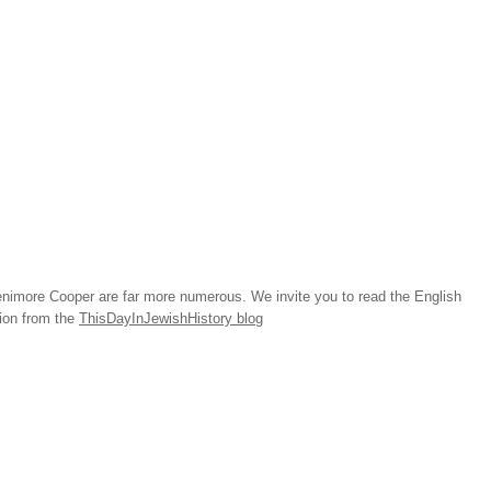
imore Cooper are far more numerous. We invite you to read the English
tion from the
ThisDayInJewishHistory blog