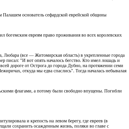
ом Палашем основатель сефардской еврейской общины
ил богемским евреям право проживания во всех королевских
ва, Любара (все — Житомирская область) в укрепленные города
ер писал: "И вот опять началось бегство. Кто имел лошадь и
 всей дороге от Острога до города Дубно, на протяжении семи
Межиричах, откуда мы едва спаслись". Тогда началась небывалая
льскими флагами, а потому были свободно впущены. Погибли
итулировала и крепость на левом берегу, где евреев (в
бещали сохранить осажденным жизнь, поляки во главе с