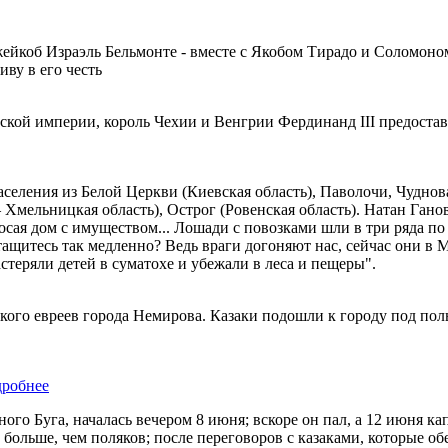
Джейкоб Израэль Бельмонте - вместе с Якобом Тирадо и Соломон
ву в его честь
ой империи, король Чехии и Венгрии Фердинанд III предостав
аселения из Белой Церкви (Киевская область), Паволочи, Чудно
Хмельницкая область), Острог (Ровенская область). Натан Ганов
осая дом с имуществом... Лошади с повозками шли в три ряда по
 тащитесь так медленно? Ведь враги догоняют нас, сейчас они в 
теряли детей в суматохе и убежали в леса и пещеры".
ого евреев города Немирова. Казаки подошли к городу под по
робнее
го Буга, началась вечером 8 июня; вскоре он пал, а 12 июня кап
 больше, чем поляков; после переговоров с казаками, которые о