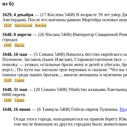
из 6)
1629, 4 декабря
— (17 Кислева 5408) В возрасте 59 лет умер 
Амстердама. После его кончины раввин Мортейра основал иеши
1629
Амстердам
Кислев
1648, 8 апреля
— (26 Нисана 5408) Император Священной Римск
городах
1648
Нисан
1648, 16 мая
— (5 Сивана 5408) Началось бегство еврейского н
Полонное, Заславль (ныне Изяслав), Староконстантинов (все — 
повозку — уезжал, остальные брали жену и детей и убегали, бр
верст... По пути нас нагнали трое верховых и сказали: "Что вы
паника среди наших братьев..., многие женщины и мужчины рас
1648
Сиван
1648, 31 мая
— (20 Сивана 5408) Убийство казаками Хмельницк
6000 евреев.
1648
Сиван
1648, 16 июня
— (6 Таммуза 5408) Гибель евреев Тульчина.
Под
Осада этого города, находившегося на правом берегу Южно
том числе беженцев из других городов) было значительно