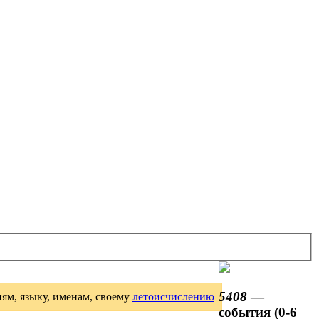
5408
—
иям, языку, именам, своему
летоисчислению
события (0-6