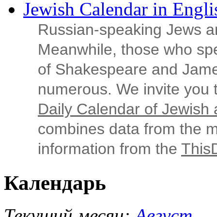
Jewish Calendar in Engli
Russian‑speaking Jews ar
Meanwhile, those who sp
of Shakespeare and Jame
numerous. We invite you t
Daily Calendar of Jewish a
combines data from the ma
information from the
This
Календарь
Текущий месяц:
Август