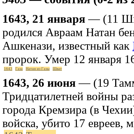
1643, 21 января
— (11 Шв
родился Авраам Натан бе
Ашкенази, известный как
пророк. Умер 12 января 16
1643
Газа
Натан из Газы
Шват
1643, 26 июня
— (19 Тамм
Тридцатилетней войны ра
города Кремзира (в Чехии)
войска, убито 17 евреев, 