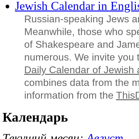
Jewish Calendar in Engli
Russian‑speaking Jews ar
Meanwhile, those who sp
of Shakespeare and Jame
numerous. We invite you t
Daily Calendar of Jewish a
combines data from the ma
information from the
This
Календарь
Текущий месяц:
Август