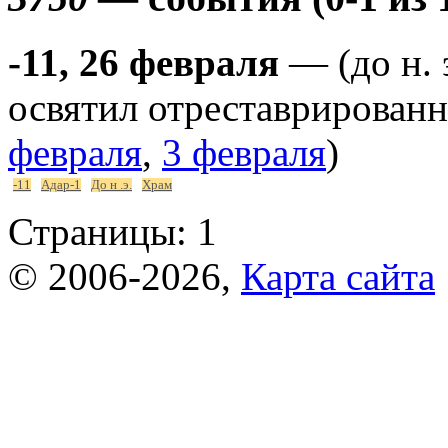
-11, 26 февраля
— (до н. 
освятил отреставрирован
февраля
,
3 февраля
)
-11
Адар-1
До н .э.
Храм
Страницы:
1
© 2006-2026,
Карта сайта