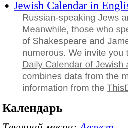
Jewish Calendar in Engli
Russian‑speaking Jews ar
Meanwhile, those who sp
of Shakespeare and Jame
numerous. We invite you t
Daily Calendar of Jewish a
combines data from the ma
information from the
This
Календарь
Текущий месяц:
Август