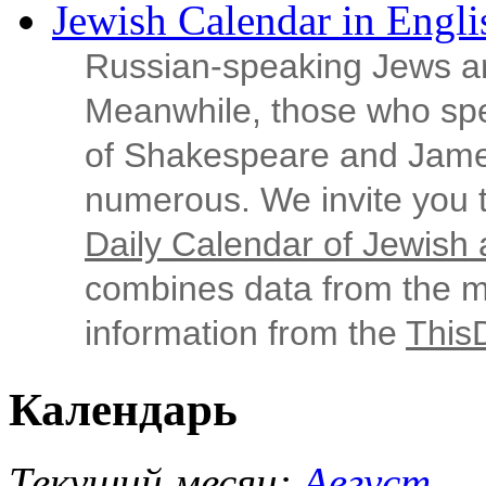
Jewish Calendar in Engli
Russian‑speaking Jews ar
Meanwhile, those who sp
of Shakespeare and Jame
numerous. We invite you t
Daily Calendar of Jewish a
combines data from the ma
information from the
This
Календарь
Текущий месяц:
Август