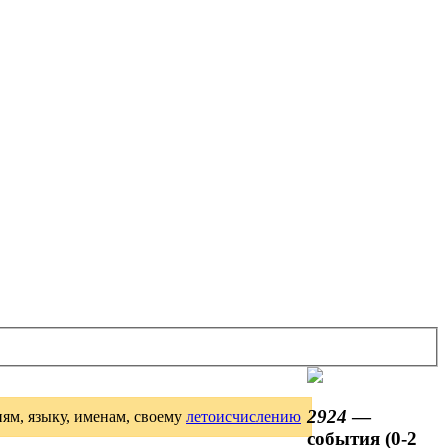
2924
—
иям, языку, именам, своему
летоисчислению
события (0-2