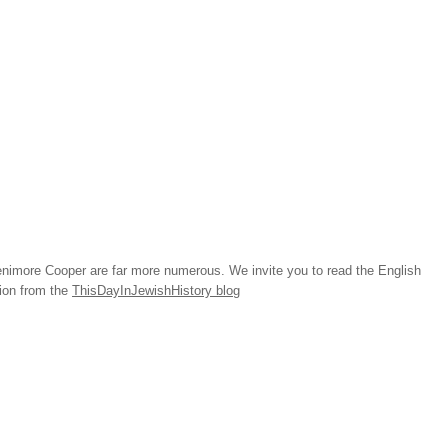
imore Cooper are far more numerous. We invite you to read the English
tion from the
ThisDayInJewishHistory blog