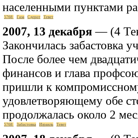
населенными пунктами ра
5768
Газа
Сдерот
Тевет
2007, 13 декабря
— (4 Тев
Закончилась забастовка у
После более чем двадцат
финансов и глава профсою
пришли к компромиссном
удовлетворяющему обе ст
продолжалась около 2 мес
5768
Забастовка
Израиль
Тевет