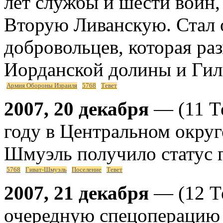
лет службы и шести войн,
Вторую Ливанскую. Стал 
добровольцев, которая ра
Иорданской долины и Гил
Армия Обороны Израиля
5768
Тевет
2007, 20 декабря
— (11 Те
году в Центральном округ
Шмуэль получило статус г
5768
Гиват-Шмуэль
Поселение
Тевет
2007, 21 декабря
— (12 Т
очередную спецоперацию 