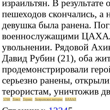
израильтян. В результате
пешеходов скончались, а 
девушка была ранена. По
военнослужащими ЦАХАЛ
увольнении. Рядовой Ахи
Давид Рубин (21), оба жи
продемонстрировали герой
серьезно ранены, открыли
терористам, уничтожив дв
5768
Тевет
Теракт
Хевронское нагорье
ЦАХАЛ