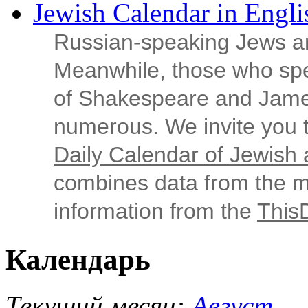
Jewish Calendar in Engli
Russian‑speaking Jews ar
Meanwhile, those who sp
of Shakespeare and Jame
numerous. We invite you t
Daily Calendar of Jewish a
combines data from the ma
information from the
This
Календарь
Текущий месяц:
Август