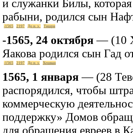
и служанки Билы, которая
рабыни, родился сын Наф
-1565
2197
До н. э.
Тишри
-1565, 24 октября
— (10 Х
Яакова родился сын Гад 
-1565
2197
До н. э.
Хешван
1565, 1 января
— (28 Тев
распорядился, чтобы штра
коммерческую деятельнос
поддержку» Домов обращ
для обращения евреев в К