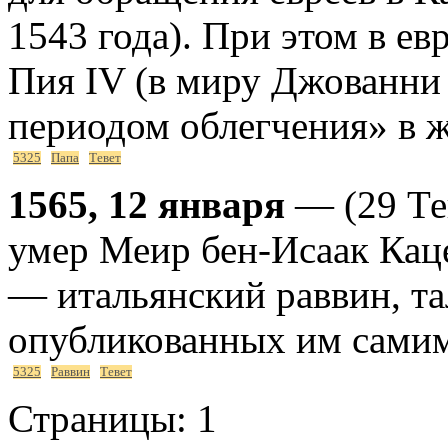
1543 года). При этом в ев
Пия IV (в миру Джованни
периодом облегчения» в 
5325
Папа
Тевет
1565, 12 января
— (29 Тев
умер Меир бен-Исаак Кац
— итальянский раввин, та
опубликованных им сами
5325
Раввин
Тевет
Страницы:
1