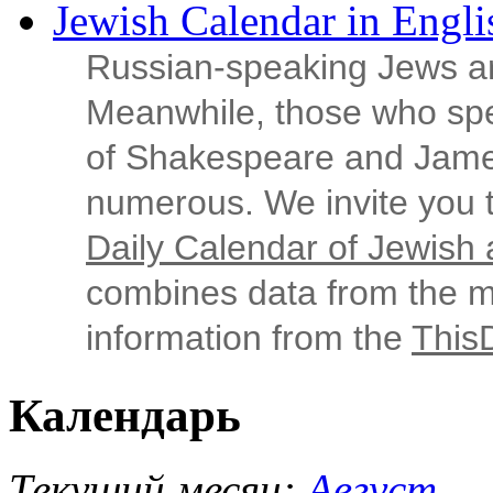
Jewish Calendar in Engli
Russian‑speaking Jews ar
Meanwhile, those who sp
of Shakespeare and Jame
numerous. We invite you t
Daily Calendar of Jewish a
combines data from the ma
information from the
This
Календарь
Текущий месяц:
Август