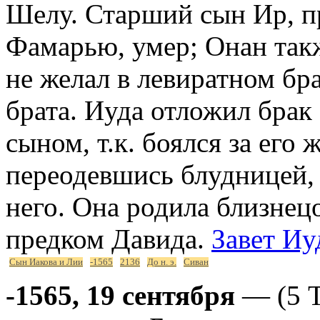
Шелу. Старший сын Ир, пр
Фамарью, умер; Онан также
не желал в левиратном бр
брата. Иуда отложил бра
сыном, т.к. боялся за его
переодевшись блудницей, 
него. Она родила близнецо
предком Давида.
Завет И
Сын Иакова и Лии
-1565
2136
До н. э.
Сиван
-1565, 19 сентября
— (5 Т