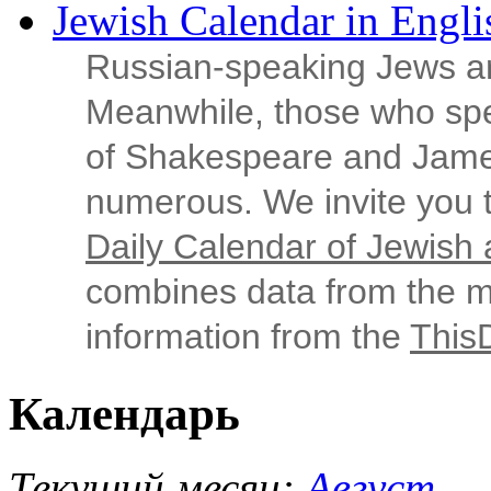
Jewish Calendar in Engli
Russian‑speaking Jews ar
Meanwhile, those who sp
of Shakespeare and Jame
numerous. We invite you t
Daily Calendar of Jewish a
combines data from the ma
information from the
This
Календарь
Текущий месяц:
Август