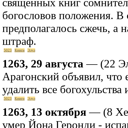
священных книг сомните
богословов положения. В
предполагалось сжечь, а
штраф.
5023
Книги
Элул
1263, 29 августа
— (22 Эл
Арагонский объявил, что 
удалить все богохульства 
5023
Книги
Элул
1263, 13 октября
— (8 Хеш
умер Йона Геронди - испа