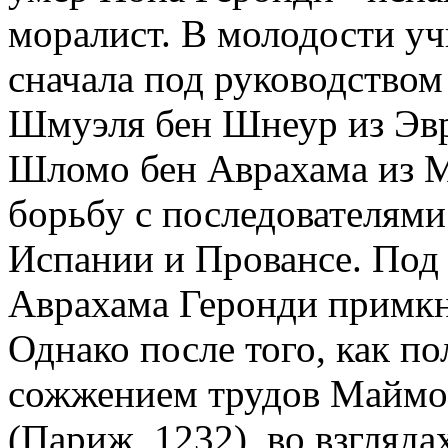
моралист. В молодости у
сначала под руководством
Шмуэля бен Шнеур из Эвр
Шломо бен Аврахама из М
борьбу с последователям
Испании и Провансе. Под
Аврахама Геронди примк
Однако после того, как п
сожжением трудов Маймон
(Париж, 1232), во взгляд