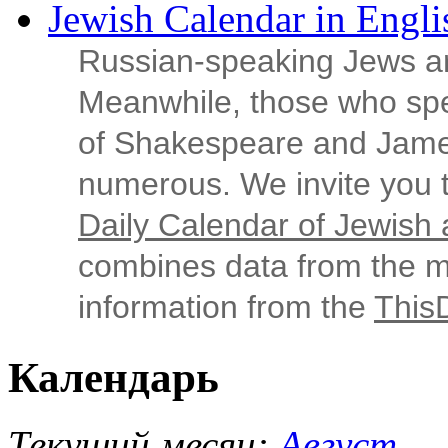
Jewish Calendar in Engli
Russian‑speaking Jews ar
Meanwhile, those who sp
of Shakespeare and Jame
numerous. We invite you t
Daily Calendar of Jewish a
combines data from the ma
information from the
This
Календарь
Текущий месяц:
Август