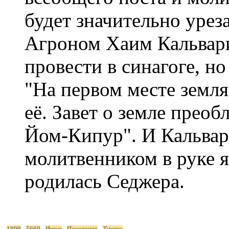
будет значительно урез
Агроном Хаим Кальвари
провести в синагоге, но
"На первом месте земля
её. Завет о земле преоб
Йом-Кипур". И Кальвари
молитвенником в руке я
родилась Седжера.
1899
5660
Ишув
Поселение
Тишри