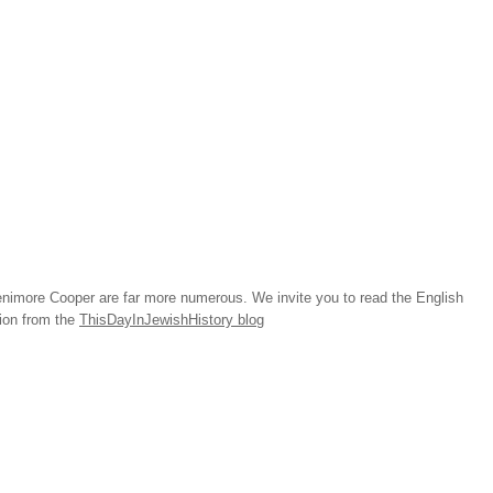
imore Cooper are far more numerous. We invite you to read the English
tion from the
ThisDayInJewishHistory blog