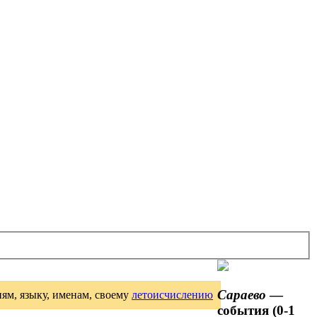
Сараево
—
иям, языку, именам, своему
летоисчислению
события (0-1