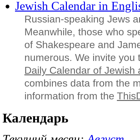
Jewish Calendar in Engli
Russian‑speaking Jews ar
Meanwhile, those who sp
of Shakespeare and Jame
numerous. We invite you t
Daily Calendar of Jewish a
combines data from the ma
information from the
This
Календарь
Текущий месяц:
Август