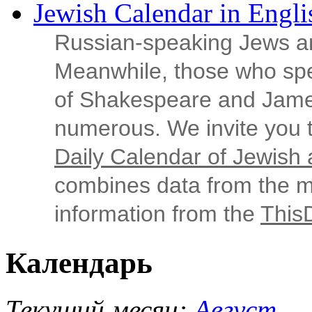
Jewish Calendar in Engli
Russian‑speaking Jews ar
Meanwhile, those who sp
of Shakespeare and Jame
numerous. We invite you t
Daily Calendar of Jewish a
combines data from the ma
information from the
This
Календарь
Текущий месяц:
Август