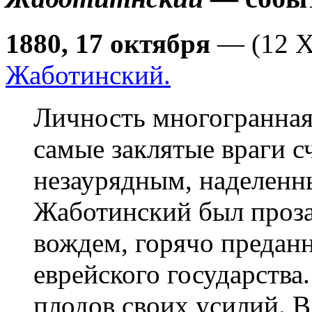
1880, 17 октября
— (12 Х
Жаботинский.
Личность многогранная, противоречивая, но даже самые заклятые враги считали его человеком незаурядным, наделенным даром провидения. Жаботинский был прозаиком, поэтом, политическим вождем, горячо преданным идее создания еврейского государства. Он умер в 1940г., не увидев плодов своих усилий. В завещании, составленном в 1939г., он писал: Мои останки пусть перевезут в Эрец-Исраэль, если на то будет распоряжение еврейского правительства. В 1965г., спустя 25 лет после его смерти, правительство Израиля решило перевезти останки из Соединенных Штатов, где он умер, в Иерусалим. Он был перезахоронен, как и его жена, со всеми официальными почестями на горе Герцля, недалеко от могилы самого Герцля. Тогда в Израиле стояло у власти социалистическое правительство. Жаботинский же считался человеком правой ориентации. Но самые искренние знаки почтения ему выказали все слои населения, все политические группировки. Вот почему улица Жаботинского есть почти в каждом городе Израиля: в Иерусалиме, Тель-Авиве, Хайфе, Беэр-Шеве - повсюду, всех городов и городков не печислить. Одесса, где в 1880г. родился Жаботинский, была в те времена в экономическом расцвете. Большой, оживленный относительно молодой город нисколько не походил на восточно-европейский штетл. Однако евреи составляли 30% населения в конце XIX в.. Но это были современные евреи, которые превратили Одессу в центр еврейского образования. Движение Ховевей Цион там было значительным, иврит - в чести благодаря таким людям, как Ахад-ха-Аму, Бялику и даже Усышкину, который часто и подолгу жил там. Жаботинский вырос в нетрадиционной обстановке с точки зрения религии, но был горячим сторонником иврита и идеи еврейской родины. Он ходил в русскую школу, но уже с 11-12-ти лет изучал иврит с частным учителем. В молодости он почти ничего не знал о религиозных еврейских праздниках и традициях, но бегло говорил на иврите и часто писал на этом языке. Впрочем, у Жаботинского были большие лингвистические способности. Кроме русского, иврита и идиша, которые он знал с детства, он владел французским, итальянским, английским и немецким. Его ораторский дар заставлял толпу утихнуть, на каком бы языке он ни говорил. С 18 лет Жаботинский начинает разъезжать и продолжает так всю жизнь: бесконечные поездки на конференции по всей Европе, по Соединенным Штатам, Палестине, когда ему разрешает английское мандатное правительство. Берн (Швейцария), затем Рим - его первые поездки за границу. Там он изучал право, зарабатывая на жизнь уже как журналист. Он был корреспондентом многих одесских газет и часто писал под псевдонимом Альталена. Закончив обучение, он вернулся в Одессу и, стал известным журналистом. Его статьи и фельетоны в Одесских новостях - одной из самых крупных ежедневных газет - пользовались большим успехом. Позднее он переехал в Санкт-Петербург. Его сионистская борьба усилилась особенно после кишиневского погрома. В это время Жаботинскому исполнилось 23 года. Он присутствовал на Шестом сионистском конгрессе 1903 года. Герцль произвел на него сильное впечатление, просто заворожи