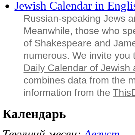
Jewish Calendar in Engli
Russian‑speaking Jews ar
Meanwhile, those who sp
of Shakespeare and Jame
numerous. We invite you t
Daily Calendar of Jewish a
combines data from the ma
information from the
This
Календарь
Текущий месяц:
Август