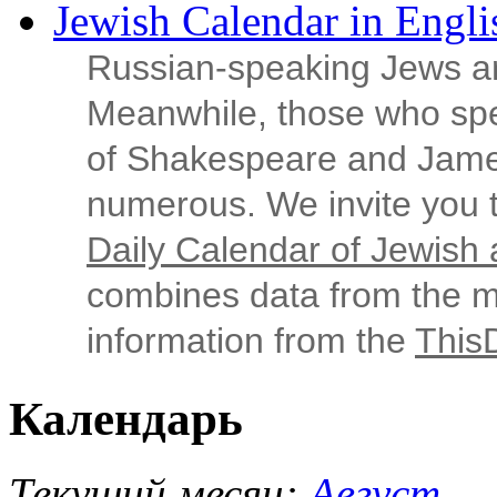
Jewish Calendar in Engli
Russian‑speaking Jews ar
Meanwhile, those who sp
of Shakespeare and Jame
numerous. We invite you t
Daily Calendar of Jewish a
combines data from the ma
information from the
This
Календарь
Текущий месяц:
Август