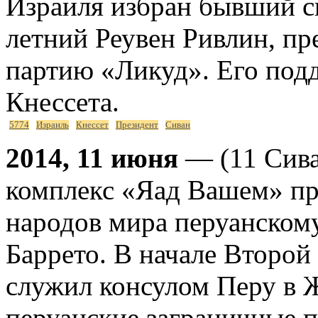
Израиля избран бывший с
летний Реувен Ривлин, п
партию «Ликуд». Его подд
Кнессета.
5774
Израиль
Кнессет
Президент
Сиван
2014, 11 июня
— (11 Сив
комплекс «Яад Вашем» пр
народов мира перуанском
Баррето. В начале Второй
служил консулом Перу в 
перуанские заграничные п