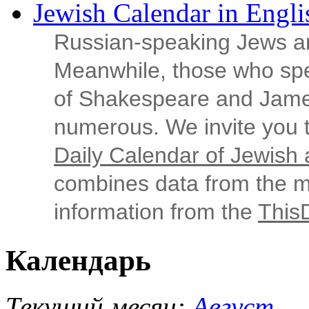
Jewish Calendar in Engli
Russian‑speaking Jews ar
Meanwhile, those who sp
of Shakespeare and Jame
numerous. We invite you t
Daily Calendar of Jewish a
combines data from the ma
information from the
This
Календарь
Текущий месяц:
Август