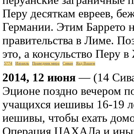
Перу десяткам евреев, бе
Германии. Этим Баррето 
правительства в Лиме. По
это, а консульство Перу в
5774
Израиль
Праведник мира
Сиван
Яад Вашем
2014, 12 июня
— (14 Сива
Эционе поздно вечером п
учащихся иешивы 16-19 л
иешивы, чтобы ехать дом
Операция ЦАХАЛа и иных