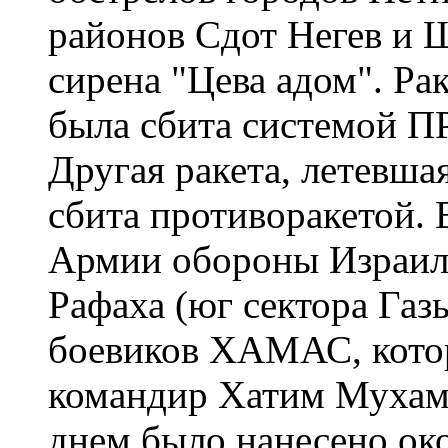
районов Сдот Негев и Ш
сирена "Цева адом". Рак
была сбита системой П
Другая ракета, летевша
сбита противоракетой.
Армии обороны Израил
Рафаха (юг сектора Газ
боевиков ХАМАС, кото
командир Хатим Мухам
днем было нанесено око