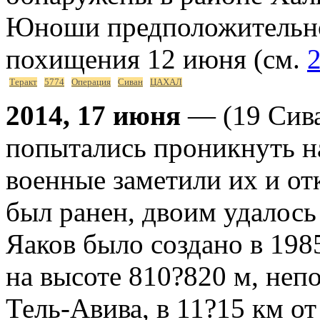
Юноши предположительно
похищения 12 июня (см.
2
Теракт
5774
Операция
Сиван
ЦАХАЛ
2014, 17 июня
— (19 Сива
попытались проникнуть н
военные заметили их и от
был ранен, двоим удалось
Яаков было создано в 198
на высоте 810?820 м, непо
Тель-Авива, в 11?15 км о