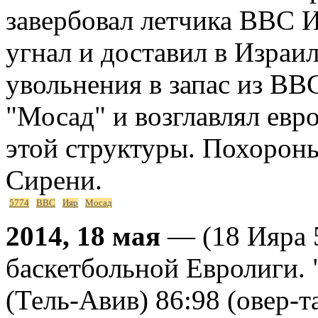
завербовал летчика ВВС 
угнал и доставил в Израи
увольнения в запас из ВВ
"Мосад" и возглавлял евр
этой структуры. Похорон
Сирени.
5774
ВВС
Ияр
Мосад
2014, 18 мая
— (18 Ияра 
баскетбольной Евролиги. 
(Тель-Авив) 86:98 (овер-та