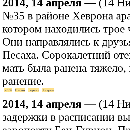
2014, 14 апреля
— (14 Нис
№35 в районе Хеврона ара
котором находились трое 
Они направлялись к друзь
Песаха. Сорокалетний оте
мать была ранена тяжело, 
ранение.
5774
Нисан
Теракт
Хеврон
2014, 14 апреля
— (14 Ни
задержки в расписании вы
аэропорту Бен-Гурион. П