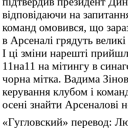
підтвердив президент Дин
відповідаючи на запитанн
команд омовився, що зараз
в Арсеналі грядуть великі
І ці зміни нарешті прийшл
11на11 на мітингу в синаг
чорна мітка. Вадима Зінов
керування клубом і коман
осені знайти Арсеналові н
«Гугловский» перевод: 