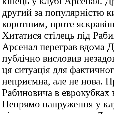
кінець у клубі Арсенал. 
другий за популярністю к
коротшим, проте яскраві
Хитатися стілець під Раби
Арсенал переграв вдома Д
публічно висловив незад
ця ситуація для фактичног
неприємна, але не нова. 
Рабиновича в еврокубках ви
Непрямо напруження у клу