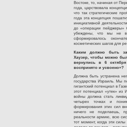
Востоке, то, начиная от Пе
года, царствовала концепци
что так стратегические пр
года эта концепция пошатн
инициативной деятельности
до «операции пейджеры» б
убеждены, что мы не в
сформировалось окончат
косметических шагов для р
Каким должно быть за
Хаузер, чтобы можно бы
вернулись в 6 октября
воспринято и усвоено»?
Должна быть устранена не
государства Израиль. Мы п
гигантский потенциал в Газе
этот потенциал «утек» из 
войны должна стать ликви
четырех точках и поним
формирования этих сил вн
ничего не поделаешь, п
реальности армию, всю сис
тот момент, когда эти силы