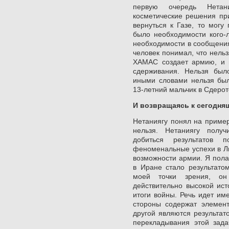
первую очередь Нетани
косметические решения при
вернуться к Газе, то могу
было необходимости кого-л
необходимости в сообщени
человек понимал, что нель
ХАМАС создает армию, и г
сдерживания. Нельзя был
иными словами нельзя был
13-летний мальчик в Сдерот
И возвращаясь к сегодня
Нетаниягу понял на пример
нельзя. Нетаниягу полу
добиться результатов 
феноменальные успехи в Ли
возможности армии. Я пола
в Иране стало результатом
моей точки зрения, он
действительно высокой ист
итоги войны. Речь идет им
стороны содержат элемент
другой являются результа
перекладывания этой зада