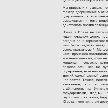
делали до сих пор – попытк
Мы привыкли к тезисам, по
фактор сдерживания в отн
сдерживания в отношени
вмешиваться и тому подоб
действовать против потенци
Война в Иране не закончи
ждали слишком долго, пре
сегодня рано торжествоват
чем была неделю назад. 
всего, практический. Мы д
часть иранского потенциала.
– концептуальный, и это не
концепция, согласно ко
безопасности, это не пу
содержание, есть наполнени
третий, самый важный аспек
нас боятся. Точнее, боятс
изменение, это та точк
стабильность на Ближне
государствами, людьми, 
глубокому сожалению, беру
XI века, имея при этом дост