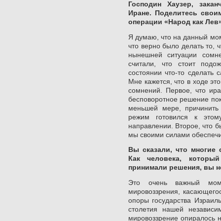
Господин Хаузер, зака
Иране. Поделитесь свои
операции «Народ как Лев
Я думаю, что на данный мо
что верно было делать то, 
нынешней ситуации сомне
считали, что стоит под
состоянии что-то сделать 
Мне кажется, что в ходе эт
сомнений. Первое, что ир
бесповоротное решение пок
меньшей мере, причинить
режим готовился к этом
направлении. Второе, что б
мы своими силами обеспеч
Вы сказали, что многие
Как человека, которы
принимали решения, вы н
Это очень важный моме
мировоззрения, касающегос
опоры государства Израиль
столетия нашей независи
мировоззрение опиралось н