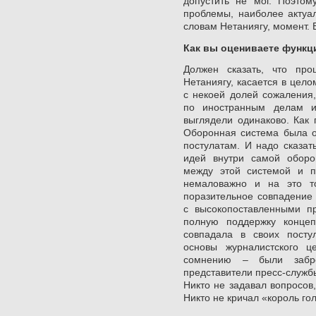
допустить не мог. Поэтом
проблемы, наиболее актуа
словам Нетаниягу, момент. 
Как вы оцениваете функ
Должен сказать, что про
Нетаниягу, касается в цело
с некоей долей сожаления,
по иностранным делам и
выглядели одинаково. Как 
Оборонная система была о
постулатам. И надо сказат
идей внутри самой обор
между этой системой и по
немаловажно и на это т
поразительное совпадение
с высокопоставленными п
полную поддержку конце
совпадала в своих посту
основы журналистского ц
сомнению – были забро
представители пресс-служб
Никто не задавал вопросов
Никто не кричал «король го