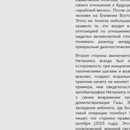
своего отношения к будущ
«арабской весны». После с
человек на Ближнем Восто
Этого не поняла небольшая
правило те, кто входят 
оппозицией по отношению
наделен великолепной спо
понимать разницу меж
прекрасным диагностически
Вторая сторона заключаетс
Нетаниягу всегда был о
осторожность при инициати
тактическими шагами и воз
красиво, создают мораль
практике ничего не меняют 
примера, чем свидетельс
автобиографии Нетаниягу п
о своем возражении пр
демилитаризации Газы. 
заседании кабинета, где бы
такой операции погибнут 
пишет, что «принял прав
октября (2023 года). Эт
политической, военной сис