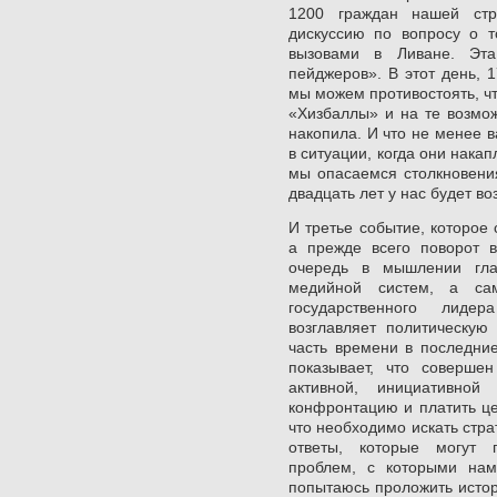
1200 граждан нашей стр
дискуссию по вопросу о 
вызовами в Ливане. Эта
пейджеров». В этот день, 
мы можем противостоять, что
«Хизбаллы» и на те возмож
накопила. И что не менее 
в ситуации, когда они нака
мы опасаемся столкновения
двадцать лет у нас будет в
И третье событие, которое 
а прежде всего поворот
очередь в мышлении гла
медийной систем, а са
государственного лиде
возглавляет политическую
часть времени в последние
показывает, что соверше
активной, инициативной
конфронтацию и платить це
что необходимо искать стр
ответы, которые могут 
проблем, с которыми нам
попытаюсь проложить исто