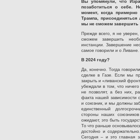
Вы упомянули, что Изр
позаботиться о себе. 
момент, когда примерно
Трампа, присоединяться л
мы не сможем завершить
Прежде всего, я не уверен,
сможем завершить необ
инстанции. Завершение нео
самое говорили и о Ливане.
В 2024 году?
Да, конечно. Тогда говорил
сделке в Газе. Если мы пр
закрыть и «ливанский фрон
убеждали в том, что ничего
не позволят, а без них, р
факта нашей зависимости 
и союзник, и мы должны за
единственный долгосроч
стороны наших союзников
ожидают, это быть государс
То что раньше основывалос
достойно и содержательно.
Сегодня – и это главная з