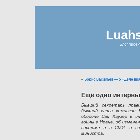
Luahs
Блог проек
«
Борис Васильев — о «Деле вр
Ещё одно интерв
Бывший секретарь прав
бывший глава комиссии 
обороне Цви Хаузер в и
войны в Иране, об измене
системе и в СМИ, о св
министра
.