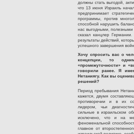
должны стать выгодой, акт
что 13 июня Израиль начал
предпринимает стратегич
программы, против много
способной нарушить баланс
нас выгодными, полезными 
сказал канцлер Германии.
результаты действий, кото
успешного завершения войн
Хочу спросить вас о че
концепции, то одни
«промежуточности» и «в
говорили ранее. Я име
Нетаниягу. Как вы оценив
решений?
Период пребывания Нетания
кажется, двумя составляю
противоречии и в их со
лидером, чьи диагности
сильные в израильском об
исключено, что и на ме
феноменальной способност
главное от второстепенно
израильской политике, осо