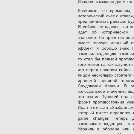
Израиля с каждым днем тол
Возможно, со временем, 
исторический счет с утвер
предпринимать раньше. Буду
Я сейчас не вдаюсь в итог
идет об историческом 
значение. Не принятие реш
имеет гораздо меньший о
эффект. Я хорошо знаю Н
закончил каденцию, законч
то стал бы прямой противо
того момента, как вступил 
что перед началом войны 
лицом нескольких стратегич
иранской ядерной прог
Саудовской Аравии. В э
колоссальное значение, ещ
это взятие Турцией под к
фронт противостояния уже
Иран и отчасти «Хизбалла»,
который имеет определен
game changer. Теперь д
заканчивает каденцию, ко
Израиль в обороне или н