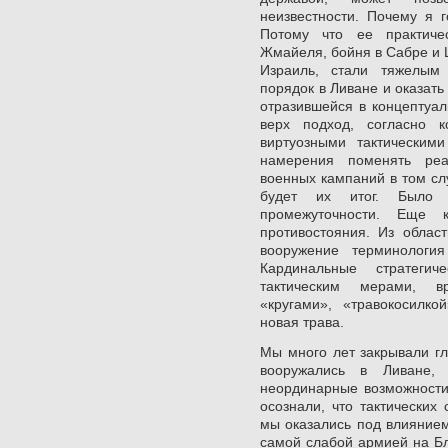
неизвестности. Почему я 
Потому что ее практиче
Жмайеля, бойня в Сабре и 
Израиль, стали тяжелым
порядок в Ливане и оказать
отразившейся в концептуал
верх подход, согласно к
виртуозными тактическим
намерения поменять реа
военных кампаний в том сл
будет их итог. Было 
промежуточности. Еще 
противостояния. Из област
вооружение терминологи
Кардинальные стратеги
тактическим мерами, в
«кругами», «травокосилко
новая трава.
Мы много лет закрывали гла
вооружались в Ливане,
неординарные возможности
осознали, что тактических
мы оказались под влияние
самой слабой армией на Бл