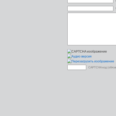
CAPTCHA код (обяза