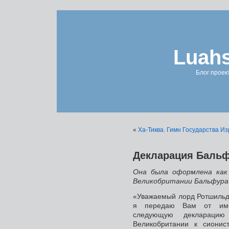
Luahs
Блог проек
«
Ха-Тиква. Гимн Государства И
Декларация Бальф
Она была оформлена как
Великобритании Бальфура
«Уважаемый лорд Ротшильд,
я передаю Вам от имен
следующую декларацию
Великобритании к сионис