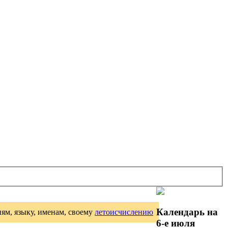
Календарь на
иям, языку, именам, своему
летоисчислению
6-е июля