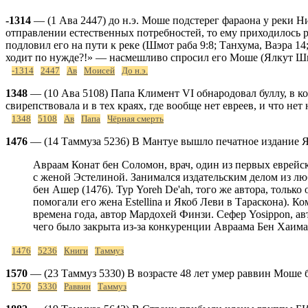
-1314
— (1 Ава 2447) до н.э. Моше подстерег фараона у реки Ни
отправлении естественных потребностей, то ему приходилось р
подловил его на пути к реке (Шмот раба 9:8; Танхума, Ваэра 1
ходит по нужде?!» — насмешливо спросил его Моше (Ялкут Ш
-1314
2447
Ав
Моисей
До н.э.
1348
— (10 Ава 5108) Папа Климент VI обнародовал буллу, в ко
свирепствовала и в тех краях, где вообще нет евреев, и что не
1348
5108
Ав
Папа
Чёрная смерть
1476
— (14 Таммуза 5236) В Мантуе вышло печатное издание Я
Авраам Конат бен Соломон, врач, один из первых еврейск
с женой Эстелиной. Занимался издательским делом из люб
бен Ашер (1476). Тур Yoreh De'ah, того же автора, только
помогали его жена Estellina и Якоб Леви в Тараскона). 
времена года, автор Мардохей Финзи. Сефер Yosippon, авт
чего было закрыта из-за конкуренции Авраама Бен Хаима
1476
5236
Книги
Таммуз
1570
— (23 Таммуз 5330) В возрасте 48 лет умер раввин Моше
1570
5330
Раввин
Таммуз