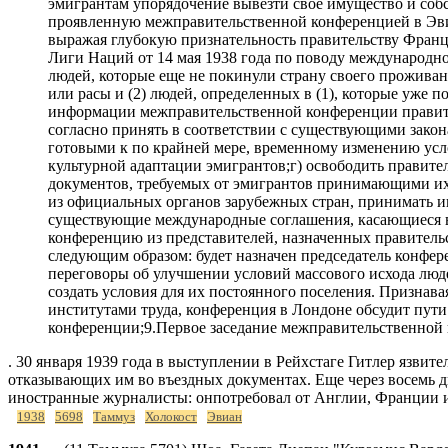
эмигрантам упорядочение вывезти свое имущество и собс
проявленную межправительственной конференцией в Эви
выражая глубокую признательность правительству Франц
Лиги Наций от 14 мая 1938 года по поводу международн
людей, которые еще не покинули страну своего проживан
или расы и (2) людей, определенных в (1), которые уже 
информации межправительственной конференции правитель
согласно принять в соответствии с существующими закон
готовыми к по крайней мере, временному изменению усл
культурной адаптации эмигрантов;г) освободить правит
документов, требуемых от эмигрантов принимающими их с
из официальных органов зарубежных стран, принимать и
существующие международные соглашения, касающиеся в
конференцию из представителей, назначенных правитель
следующим образом: будет назначен председатель конфер
переговоры об улучшении условий массового исхода люд
создать условия для их постоянного поселения. Призна
институтами труда, конференция в Лондоне обсудит пути
конференции;9.Первое заседание межправительственной к
. 30 января 1939 года в выступлении в Рейхстаге Гитлер язви
отказывающих им во въездных документах. Еще через восемь 
иностранные журналисты: онпотребовал от Англии, Франции и Г
1938
5698
Таммуз
Холокост
Эвиан