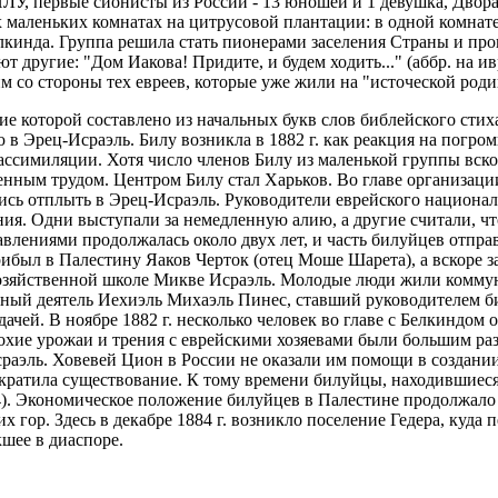
, первые сионисты из России - 13 юношей и 1 девушка, Двора 
маленьких комнатах на цитрусовой плантации: в одной комнате
елкинда. Группа решила стать пионерами заселения Страны и п
т другие: "Дом Иакова! Придите, и будем ходить..." (аббр. на и
м со стороны тех евреев, которые уже жили на "источеской род
 которой составлено из начальных букв слов библейского стиха 
 в Эрец-Исраэль. Билу возникла в 1882 г. как реакция на погро
ассимиляции. Хотя число членов Билу из маленькой группы вско
венным трудом. Центром Билу стал Харьков. Во главе организац
лись отплыть в Эрец-Исраэль. Руководители еврейского национа
ия. Одни выступали за немедленную алию, а другие считали, что
влениями продолжалась около двух лет, и часть билуйцев отпра
был в Палестину Яаков Черток (отец Моше Шарета), а вскоре за н
хозяйственной школе Микве Исраэль. Молодые люди жили комму
енный деятель Иехиэль Михаэль Пинес, ставший руководителем б
дачей. В ноябре 1882 г. несколько человек во главе с Белкиндом
лохие урожаи и трения с еврейскими хозяевами были большим ра
эль. Ховевей Цион в России не оказали им помощи в создании 
екратила существование. К тому времени билуйцы, находившиеся 
84). Экономическое положение билуйцев в Палестине продолжало 
 гор. Здесь в декабре 1884 г. возникло поселение Гедера, куда
шее в диаспоре.