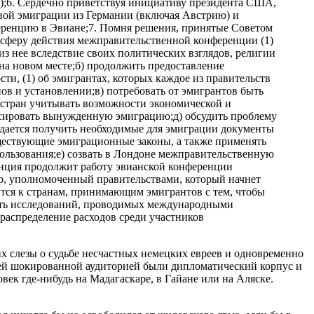
а);6. Сердечно приветствуя инициативу президента США,
ной эмиграции из Германии (включая Австрию) и
еренцию в Эвиане;7. Помня решения, принятые Советом
 сферу действия межправительственной конференции (1)
з нее вследствие своих политических взглядов, религии
 на новом месте;б) продолжить предоставление
и, (1) об эмигрантах, которых каждое из правительств
ов и установлении;в) потребовать от эмигрантов быть
 стран учитывать возможности экономической и
ансировать вынужденную эмиграцию;д) обсудить проблему
 удается получить необходимые для эмиграции документы
ществующие эмиграционные законы, а также применять
льзования;е) созвать в Лондоне межправительственную
енция продолжит работу эвианской конференции
ор, уполномоченный правительствами, который начнет
тся к странам, принимающим эмигрантов с тем, чтобы
ость исследований, проводимых международными
 распределение расходов среди участников
их слезы о судьбе несчастных немецких евреев и одновременно
ьей шокированной аудиторией были дипломатический корпус и
ек где-нибудь на Мадагаскаре, в Гайане или на Аляске.