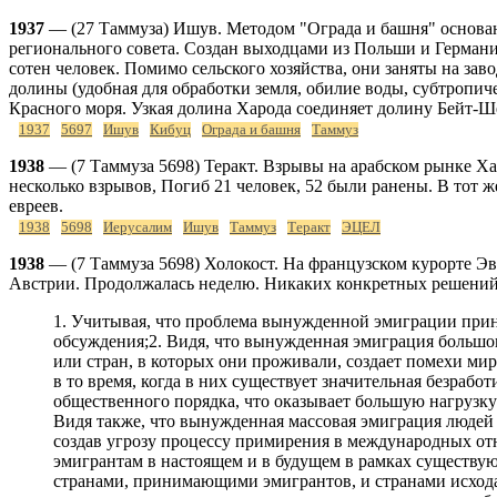
1937
— (27 Таммуза) Ишув. Методом "Ограда и башня" основан
регионального совета. Создан выходцами из Польши и Германии
сотен человек. Помимо сельского хозяйства, они заняты на за
долины (удобная для обработки земля, обилие воды, субтропич
Красного моря. Узкая долина Харода соединяет долину Бейт-Ш
1937
5697
Ишув
Кибуц
Ограда и башня
Таммуз
1938
— (7 Таммуза 5698) Теракт. Взрывы на арабском рынке 
несколько взрывов, Погиб 21 человек, 52 были ранены. В тот 
евреев.
1938
5698
Иерусалим
Ишув
Таммуз
Теракт
ЭЦЕЛ
1938
— (7 Таммуза 5698) Холокост. На французском курорте Э
Австрии. Продолжалась неделю. Никаких конкретных решени
1. Учитывая, что проблема вынужденной эмиграции прин
обсуждения;2. Видя, что вынужденная эмиграция большог
или стран, в которых они проживали, создает помехи ми
в то время, когда в них существует значительная безрабо
общественного порядка, что оказывает большую нагрузк
Видя также, что вынужденная массовая эмиграция людей 
создав угрозу процессу примирения в международных о
эмигрантам в настоящем и в будущем в рамках существую
странами, принимающими эмигрантов, и странами исхода