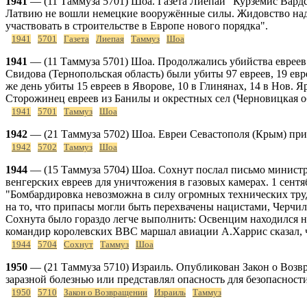
1941
— (11 Таммуза 5701) Шоа. Газета Лиепаи "Курземис Вардс"
Латвию не вошли немецкие вооружённые силы. Жидовство надо 
участвовать в строительстве в Европе нового порядка".
1941
5701
Газета
Лиепая
Таммуз
Шоа
1941
— (11 Таммуза 5701) Шоа. Продолжались убийства евреев 
Свидова (Тернопольская область) были убиты 97 евреев, 19 евр
же день убиты 15 евреев в Яворове, 10 в Глинянах, 14 в Нов. Я
Сторожинец евреев из Банилы и окрестных сел (Черновицкая о
1941
5701
Таммуз
Шоа
1942
— (21 Таммуза 5702) Шоа. Евреи Севастополя (Крым) приз
1942
5702
Таммуз
Шоа
1944
— (15 Таммуза 5704) Шоа. Сохнут послал письмо министр
венгерских евреев для уничтожения в газовых камерах. 1 сентябр
"Бомбардировка невозможна в силу огромных технических тру
на то, что припасы могли быть перехвачены нацистами, Черчил
Сохнута было гораздо легче выполнить: Освенцим находился н
командир королевских ВВС маршал авиации А.Харрис сказал, ч
1944
5704
Сохнут
Таммуз
Шоа
1950
— (21 Таммуза 5710) Израиль. Опубликован Закон о Возвра
заразной болезнью или представлял опасность для безопасности
1950
5710
Закон о Возвращении
Израиль
Таммуз