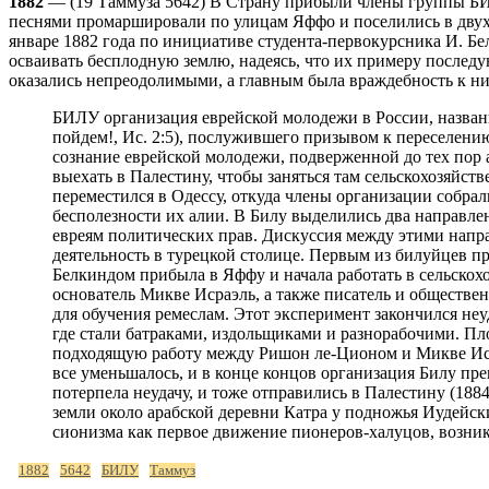
1882
— (19 Таммуза 5642) В Cтрану прибыли члены группы БИЛУ
песнями промаршировали по улицам Яффо и поселились в двух 
январе 1882 года по инициативе студента-первокурсника И. Б
осваивать бесплодную землю, надеясь, что их примеру последую
оказались непреодолимыми, а главным была враждебность к ни
БИЛУ организация еврейской молодежи в России, название
пойдем!, Ис. 2:5), послужившего призывом к переселению
сознание еврейской молодежи, подверженной до тех пор 
выехать в Палестину, чтобы заняться там сельскохозяйст
переместился в Одессу, откуда члены организации собра
бесполезности их алии. В Билу выделились два направлен
евреям политических прав. Дискуссия между этими напра
деятельность в турецкой столице. Первым из билуйцев при
Белкиндом прибыла в Яффу и начала работать в сельско
основатель Микве Исраэль, а также писатель и обществ
для обучения ремеслам. Этот эксперимент закончился неу
где стали батраками, издольщиками и разнорабочими. П
подходящую работу между Ришон ле-Ционом и Микве Исра
все уменьшалось, и в конце концов организация Билу пр
потерпела неудачу, и тоже отправились в Палестину (18
земли около арабской деревни Катра у подножья Иудейских
сионизма как первое движение пионеров-халуцов, возник
1882
5642
БИЛУ
Таммуз