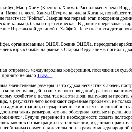
 кибуц Маоц Хаим (Крепость Хаима). Расположен у реки Иорда
. Назван в честь Хаима Штурмана, члена Хаганы, погибшего там
воде пластмасс "Poliraz". Завершился первый этап покорения до
еский климат), была и стратегическая. В долине прерывалась го
еан с Изреэльской долиной и Хайфой. Через неё проходит дорог
Хайфы, организованные ЭЦЕЛ. Боевик ЭЦЕЛа, переодетый арабс
же день взрыв бомбы на рынке в Старом Иерусалиме, погибли два
виан открылась международная конференция, посвящённая судьб
й принято не было
ТЕКСТ
яла значительные размеры и что судьба несчастных людей, пост
о количества людей разных вероисповеданий, разного экономиче
ровому хозяйству в целом, так как эти люди вынуждены просить 
тица;, в результате чего возникают серьезные проблемы, не толь
у на администрацию, государственные институты и способность
достигла таких размеров, что она обострила расовые и религи
тношениях;4. Будучи уверенной в необходимости создать долг
щих законов об эмиграции и установлении, изданный правительс
 необходима совместная деятельность в рамках международной 