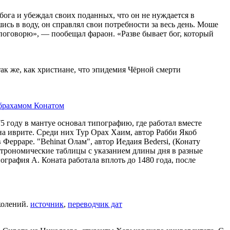
 бога и убеждал своих поданных, что он не нуждается в
сь в воду, он справлял свои потребности за весь день. Моше
й поговорю», — пообещал фараон. «Разве бывает бог, который
ак же, как христиане, что эпидемия Чёрной смерти
брахамом Конатом
5 году в мантуе основал типографию, где работал вместе
 на иврите. Среди них Тур Орах Хаим, автор Рабби Якоб
в Ферраре. "Behinat Олам", автор Иедаия Bedersi, (Конату
астрономические таблицы с указанием длины дня в разные
пография А. Коната работала вплоть до 1480 года, после
колений.
источник
,
переводчик дат