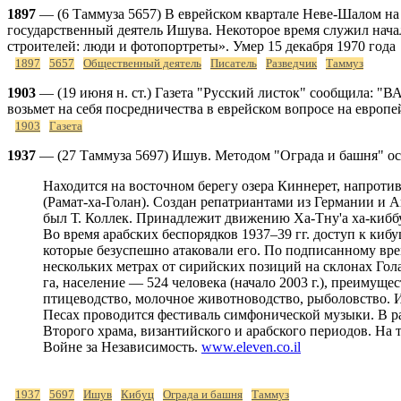
1897
— (6 Таммуза 5657) В еврейском квартале Неве-Шалом н
государственный деятель Ишува. Некоторое время служил нача
строителей: люди и фотопортреты». Умер 15 декабря 1970 года
1897
5657
Общественный деятель
Писатель
Разведчик
Таммуз
1903
— (19 июня н. ст.) Газета "Русский листок" сообщила: 
возьмет на себя посредничества в еврейском вопросе на европ
1903
Газета
1937
— (27 Таммуза 5697) Ишув. Методом "Ограда и башня" о
Находится на восточном берегу озера Киннерет, напроти
(Рамат-ха-Голан). Создан репатриантами из Германии и 
был Т. Коллек. Принадлежит движению Ха-Тну'а ха-киббу
Во время арабских беспорядков 1937–39 гг. доступ к ки
которые безуспешно атаковали его. По подписанному вре
нескольких метрах от сирийских позиций на склонах Го
га, население — 524 человека (начало 2003 г.), преимущ
птицеводство, молочное животноводство, рыболовство. И
Песах проводится фестиваль симфонической музыки. В ра
Второго храма, византийского и арабского периодов. На
Войне за Независимость.
www.eleven.co.il
1937
5697
Ишув
Кибуц
Ограда и башня
Таммуз