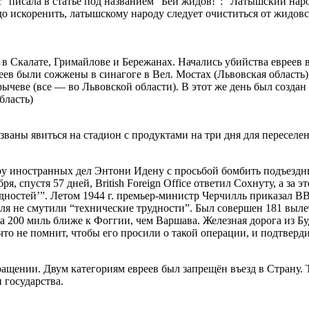
 писала в статье под названием "Бей жидов!": "Латышский наро
искоренить, латышскому народу следует очиститься от жидовск
в Скалате, Гримайлове и Бережанах. Начались убийства евреев в
еев были сожжены в синагоге в Вел. Мостах (Львовская область),
рычеве (все — во Львовской области). В этот же день был создан
бласть)
ваны явиться на стадион с продуктами на три дня для переселен
у иностранных дел Энтони Идену с просьбой бомбить подъездны
я, спустя 57 дней, British Foreign Office ответил Сохнуту, а за 
дностей’”. Летом 1944 г. премьер-министр Черчилль приказал 
ля не смутили “технические трудности”. Был совершен 181 выле
а 200 миль ближе к Фоггии, чем Варшава. Железная дорога из 
то не помнит, чтобы его просили о такой операции, и подтверд
щении. Двум категориям евреев был запрещён въезд в Страну. Те
 государства.