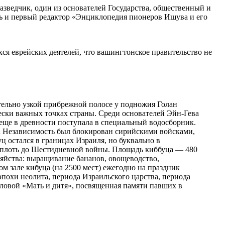
разведчик, один из основателей Государства, общественный и
ль и первый редактор «Энциклопедия пионеров Ишува и его
я еврейских деятелей, что вашингтонское правительство не
ительно узкой прибрежной полосе у подножия Голан
чески важных точках страны. Среди основателей Эйн-Гева
 еще в древности поступала в специальный водосборник.
 за Независимость был блокирован сирийскими войсками,
 остался в границах Израиля, но буквально в
 вплоть до Шестидневной войны. Площадь киббуца — 480
зяйства: выращивание бананов, овощеводство,
 зале кибуца (на 2500 мест) ежегодно на праздник
похи неолита, периода Израильского царства, периода
рловой «Мать и дитя», посвященная памяти павших в