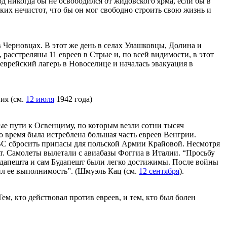
д никогда бы не освободился от жидовского ярма, если бы в
их нечистот, что бы он мог свободно строить свою жизнь и
 Черновцах. В этот же день в селах Улашковцы, Долина и
 расстреляны 11 евреев в Стрые и, по всей видимости, в этот
 еврейский лагерь в Новоселице и началась эвакуация в
ия (см.
12 июля
1942 года)
е пути к Освенциму, по которым везли сотни тысяч
это время была истреблена большая часть евреев Венгрии.
ВВС сбросить припасы для польской Армии Крайовой. Несмотря
т. Самолеты вылетали с авиабазы Фоггиа в Италии. “Просьбу
Будапешта и сам Будапешт были легко достижимы. После войны
ил ее выполнимость”. (Шмуэль Кац (см.
12 сентября
).
м, кто действовал против евреев, и тем, кто был болен