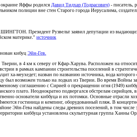
а окраине Яффы родился
Давид Тидхар (Тодрасович)
- писатель, 
льником полиции вне стен Старого города Иерусалима, создате
"ВАШИНГТОН. Президент Рузвельт заявил депутации из выдающихс
ейском материке."
источник
снован кибуц
Эйн-Гев.
в Тверии, в 4 км к северу от Кфар-Харува. Расположен на относ
Австрии в рамках кампании строительства поселений в стратеги
цит ха-меухедет; назван по названию источника, вода которого
буцу был возможен только на лодках из Тверии. Во время Войны
менному соглашению с Сирией о прекращении огня (1949) киббуц
ланского плато. Неоднократно подвергался обстрелам сирийцев,
ественно основатели киббуца и их потомки. Основные отрасли хо
меются гостиница и кемпинг, оборудованный пляж. В концертном
йоне Эйн-Гева найдены следы древних поселений, в том числе э
 территории киббуца установлена скульптурная группа Ханны О