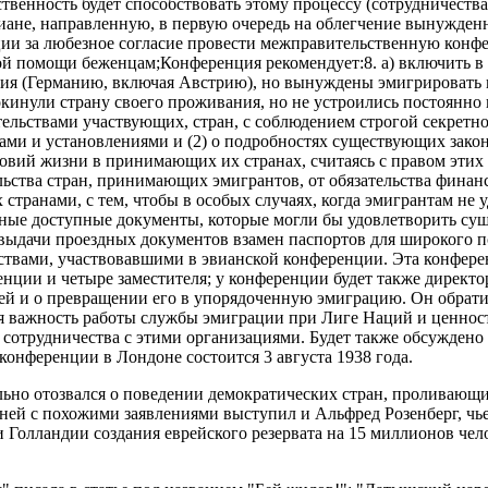
твенность будет способствовать этому процессу (сотрудничеств
ане, направленную, в первую очередь на облегчение вынужден
ии за любезное согласие провести межправительственную конф
ой помощи беженцам;Конференция рекомендует:8. а) включить в
ия (Германию, включая Австрию), но вынуждены эмигрировать и
покинули страну своего проживания, но не устроились постоянно
ствами участвующих, стран, с соблюдением строгой секретност
ами и установлениями и (2) о подробностях существующих закон
овий жизни в принимающих их странах, считаясь с правом этих
ельства стран, принимающих эмигрантов, от обязательства фин
транами, с тем, чтобы в особых случаях, когда эмигрантам не
ные доступные документы, которые могли бы удовлетворить су
ыдачи проездных документов взамен паспортов для широкого по
ствами, участвовавшими в эвианской конференции. Эта конфер
енции и четыре заместителя; у конференции будет также директ
ей и о превращении его в упорядоченную эмиграцию. Он обрати
вая важность работы службы эмиграции при Лиге Наций и ценн
 сотрудничества с этими организациями. Будет также обсуждено
онференции в Лондоне состоится 3 августа 1938 года.
тельно отозвался о поведении демократических стран, проливающ
дней с похожими заявлениями выступил и Альфред Розенберг, ч
олландии создания еврейского резервата на 15 миллионов челов