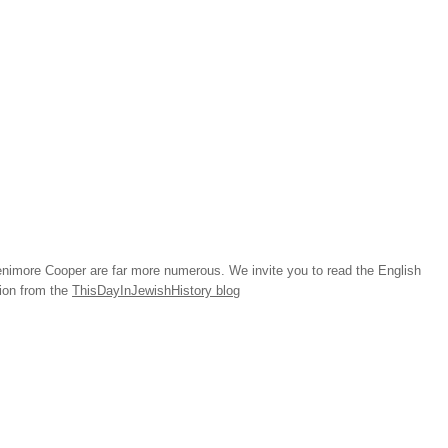
imore Cooper are far more numerous. We invite you to read the English
tion from the
ThisDayInJewishHistory blog