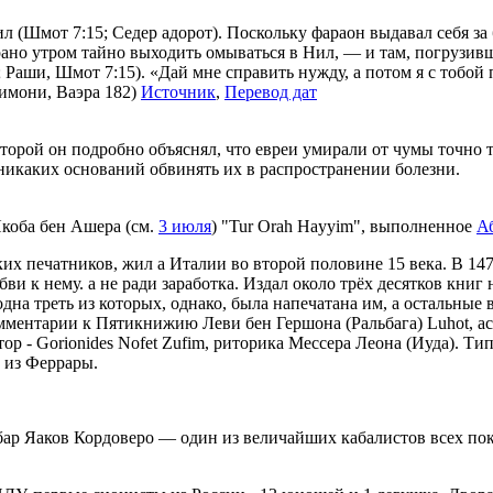
л (Шмот 7:15; Седер адорот). Поскольку фараон выдавал себя за
ано утром тайно выходить омываться в Нил, — и там, погрузивши
4; Раши, Шмот 7:15). «Дай мне справить нужду, а потом я с тобо
имони, Ваэра 182)
Источник
,
Перевод дат
торой он подробно объяснял, что евреи умирали от чумы точно т
т никаких оснований обвинять их в распространении болезни.
коба бен Ашера (см.
3 июля
) "Tur Orah Hayyim", выполненное
А
их печатников, жил а Италии во второй половине 15 века. В 147
ви к нему. а не ради заработка. Издал около трёх десятков книг
 одна треть из которых, однако, была напечатана им, а остальные 
Комментарии к Пятикнижию Леви бен Гершона (Ральбага) Luhot, 
ор - Gorionides Nofet Zufim, риторика Мессера Леона (Иуда). Ти
 из Феррары.
 бар Яаков Кордоверо — один из величайших кабалистов всех по