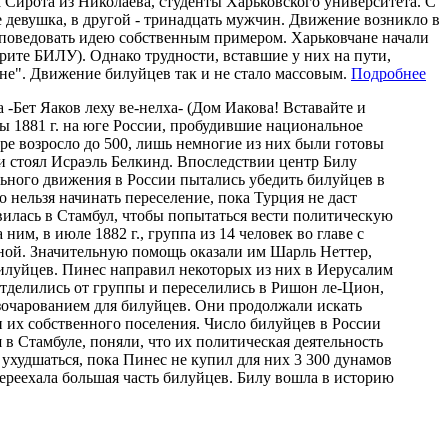
Сирота из Николаева, студенты Харьковского университета. С
 девушка, в другой - тринадцать мужчин. Движение возникло в
роповедовать идею собственным примером. Харьковчане начали
врите БИЛУ). Однако трудности, вставшие у них на пути,
ине". Движение билуйцев так и не стало массовым.
Подробнее
-Бет Яаков леху ве-нелха- (Дом Иакова! Вставайте и
мы 1881 г. на юге России, пробудившие национальное
ре возросло до 500, лишь немногие из них были готовы
ии стоял Исраэль Белкинд. Впоследствии центр Билу
льного движения в России пытались убедить билуйцев в
 нельзя начинать переселение, пока Турция не даст
вилась в Стамбул, чтобы попытаться вести политическую
им, в июле 1882 г., группа из 14 человек во главе с
ной. Значительную помощь оказали им Шарль Неттер,
илуйцев. Пинес направил некоторых из них в Иерусалим
 отделились от группы и переселились в Ришон ле-Цион,
зочарованием для билуйцев. Они продолжали искать
их собственного поселения. Число билуйцев в России
в Стамбуле, поняли, что их политическая деятельность
ухудшаться, пока Пинес не купил для них 3 300 дунамов
 переехала большая часть билуйцев. Билу вошла в историю