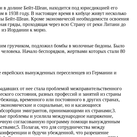
н в долине Бейт-Шеан, находится под юрисдикцией его
 в 1938 году. В настоящее время в кибуце живут несколько
лины Бейт-Шеан. Кроме экономичесой необходимости освоения
рная гряды, проходящая через всю Страну от реки Литани до
а из Иордании к морю.
ким грузчиком, подложил бомбы в молочные бидоны. Было
 человека. Начало беспорядков, жертвами которых стали 80
е еврейских вынужденных переселенцев из Германии и
радавших от нее стала проблемой межправительственного
ского состояния, разных профессий и занятий из страны
убежища, временного или постоянного в других странах,
ко экономические и социальные, но и касающиеся
 абсорбции эмигрантов, принимающими их странами;3.
озные проблемы и усилила международное напряжение,
осрочную согласованную программу помощи вынужденным
твами;5. Полагая, что для сотрудничества между
конференции и будучи убежденной, что разрешение