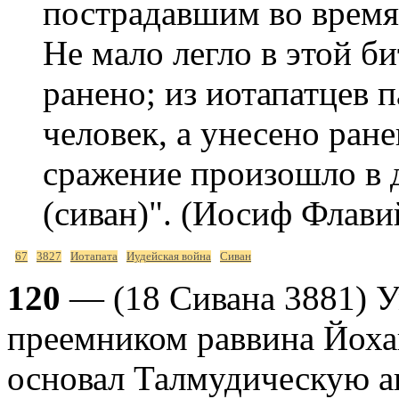
пострадавшим во время 
Не мало легло в этой б
ранено; из иотапатцев 
человек, а унесено ран
сражение произошло в 
(сиван)". (Иосиф Флави
67
3827
Иотапата
Иудейская война
Сиван
120
— (18 Сивана 3881) У
преемником раввина Йоха
основал Талмудическую а