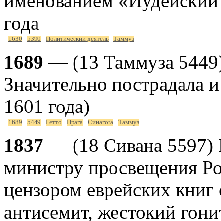
именованием «Иудейский 
года
1630
5390
Политический деятель
Таммуз
1689
— (13 Таммуза 5449)
Значительно пострадала и
1601 года)
1689
5449
Гетто
Прага
Синагога
Таммуз
1837
— (18 Сивана 5597)
министру просвещения Рос
цензором еврейских книг 
антисемит, жестокий гони