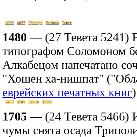
1066
4827
Гранада
Погром
Тевет
1480
— (27 Тевета 5241) 
типографом Соломоном б
Алкабецом напечатано со
"Хошен ха-нишпат" ("Обла
еврейских печатных книг
)
1480
5241
Книги
Тевет
1705
— (24 Тевета 5466) 
чумы снята осада Триполи