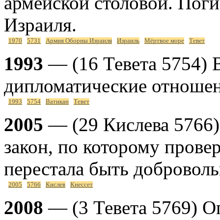
армейской столовой. Пог
Израиля.
1970
5731
Армия Оборны Израиля
Израиль
Мёртвое море
Тевет
1993
— (16 Тевета 5754) 
дипломатические отношен
1993
5754
Ватикан
Тевет
2005
— (29 Кислева 5766)
закон, по которому провер
перестала быть доброволь
2005
5766
Кислев
Кнессет
2008
— (3 Тевета 5769) 