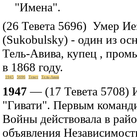
"Имена".
(26 Тевета 5696) Умер И
(Sukobulsky) - один из о
Тель-Авива, купец , пром
в 1868 году.
1945
5696
Тевет
Тель-Авив
1947
— (17 Тевета 5708) 
"Гивати". Первым команд
Войны действовала в райо
объявления Независимост