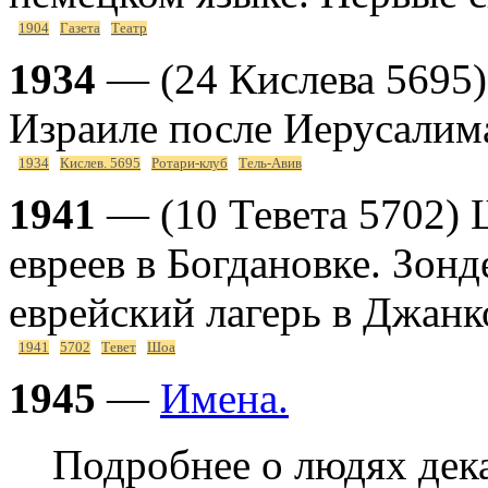
1904
Газета
Театр
1934
— (24 Кислева 5695)
Израиле после Иерусалим
1934
Кислев. 5695
Ротари-клуб
Тель-Авив
1941
— (10 Тевета 5702) 
евреев в Богдановке. Зон
еврейский лагерь в Джанк
1941
5702
Тевет
Шоа
1945
—
Имена.
Подробнее о людях дек