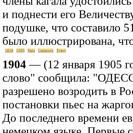
члены кагала удостоились
и поднести его Величеств
подушке, что составило 5
было иллюстрирована, что
1834
5595
Рига
Синагога
Тевет
1904
— (12 января 1905 год
слово" сообщила: "ОДЕСС
разрешено возродить в Ро
постановки пьес на жаргон
До последнего времени ев
немецком языке. Первые с