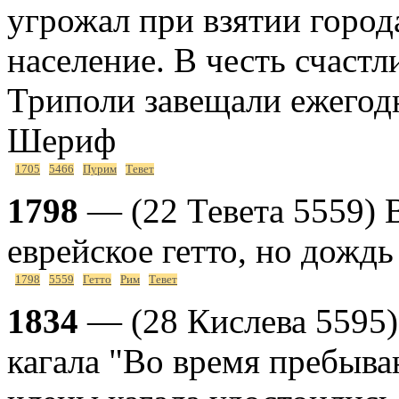
угрожал при взятии город
население. В честь счаст
Триполи завещали ежегод
Шериф
1705
5466
Пурим
Тевет
1798
— (22 Тевета 5559) 
еврейское гетто, но дождь
1798
5559
Гетто
Рим
Тевет
1834
— (28 Кислева 5595)
кагала "Во время пребыва