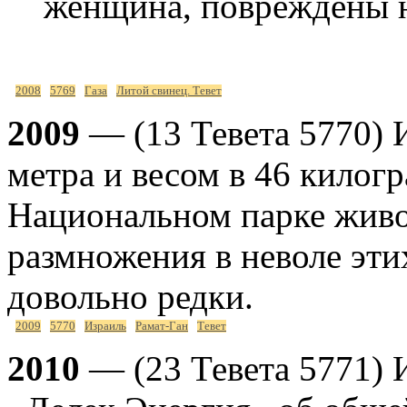
женщина, повреждены н
2008
5769
Газа
Литой свинец. Тевет
2009
— (13 Тевета 5770) 
метра и весом в 46 килог
Национальном парке живо
размножения в неволе эт
довольно редки.
2009
5770
Израиль
Рамат-Ган
Тевет
2010
— (23 Тевета 5771) 