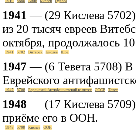
1919
5680
Алия
Кислев
Одесса
1941
— (29 Кислева 5702)
из 20 тысяч евреев Витеб
октября, продолжалось 10 
1941
5702
Витебск
Кислев
Шоа
1947
— (6 Тевета 5708) В
Еврейского антифашистск
1947
5708
Еврейский Антифашистский комитет
СССР
Тевет
1948
— (17 Кислева 5709)
приёме его в ООН.
1948
5709
Кислев
ООН