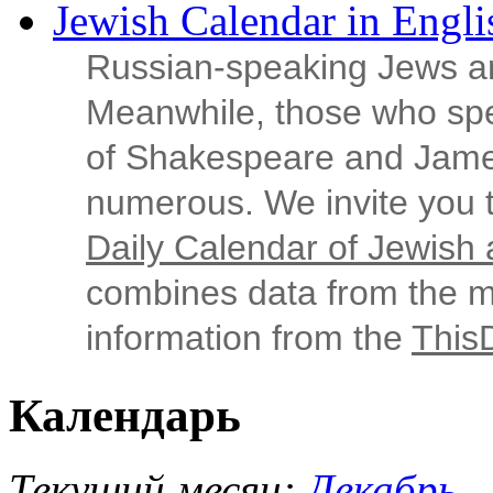
Jewish Calendar in Engli
Russian‑speaking Jews ar
Meanwhile, those who sp
of Shakespeare and Jame
numerous. We invite you t
Daily Calendar of Jewish a
combines data from the ma
information from the
This
Календарь
Текущий месяц:
Декабрь