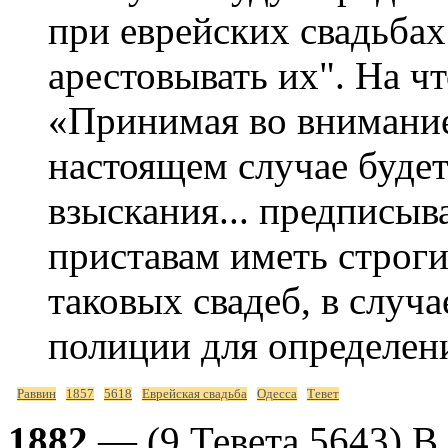
при еврейских свадьбах
арестовывать их". На чт
«Принимая во внимание,
настоящем случае буде
взыскания... предписыв
приставам иметь строг
таковых свадеб, в случ
полиции для определен
Раввин
1857
5618
Еврейская свадьба
Одесса
Тевет
1882
— (9 Тевета 5643) В