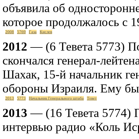
объявила об односторонн
которое продолжалось с 1
2008
5769
Газа
Кислев
2012
— (6 Тевета 5773) П
скончался генерал-лейтен
Шахак, 15-й начальник г
обороны Израиля. Ему был
2013
5773
Начальник Генерального штаба
Тевет
2013
— (16 Тевета 5774)
интервью радио «Коль Иср