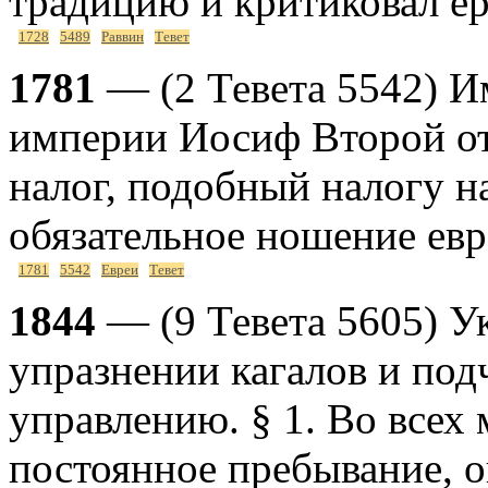
традицию и критиковал е
1728
5489
Раввин
Тевет
1781
— (2 Тевета 5542) 
империи Иосиф Второй от
налог, подобный налогу н
обязательное ношение ев
1781
5542
Евреи
Тевет
1844
— (9 Тевета 5605) У
упразнении кагалов и по
управлению. § 1. Во всех 
постоянное пребывание, 