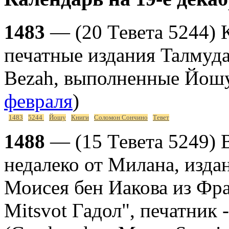
1483
— (20 Тевета 5244) 
печатные издания Taлмуда
Bezah, выполненные Йош
февраля
)
1483
5244
Йошу
Книги
Соломон Сончино
Тевет
1488
— (15 Тевета 5249) 
недалеко от Милана, издан
Моисея бен Иакова из Фр
Mitsvot Гадол", печатник