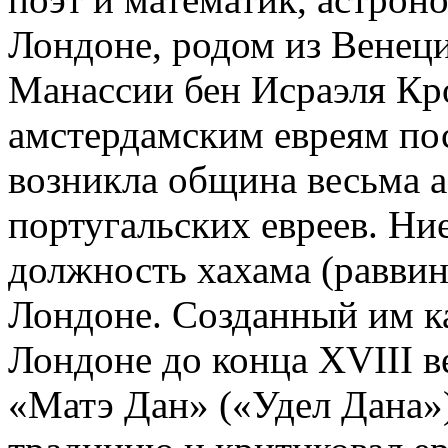
Лондоне, родом из Венеци
Манассии бен Исраэля Кр
амстердамским евреям пос
возникла община весьма 
португальских евреев. Ни
должность хахама (раввин
Лондоне. Созданный им ка
Лондоне до конца XVIII в
«Матэ Дан» («Удел Дана»