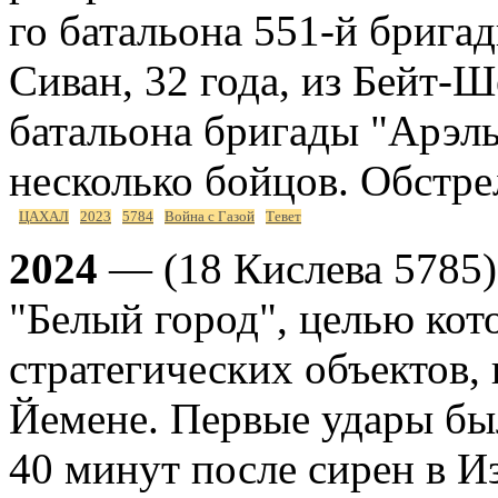
го батальона 551-й брига
Сиван, 32 года, из Бейт-
батальона бригады "Арэл
несколько бойцов. Обстре
ЦАХАЛ
2023
5784
Война с Газой
Тевет
2024
— (18 Кислева 5785)
"Белый город", целью ко
стратегических объектов,
Йемене. Первые удары бы
40 минут после сирен в И