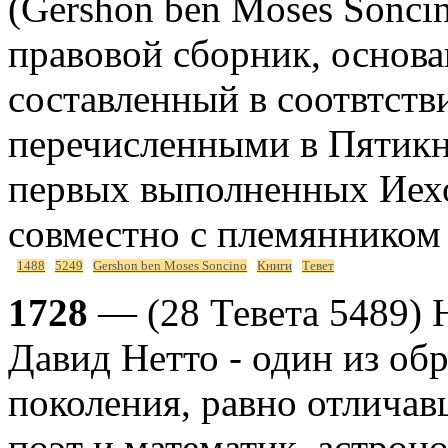
(Gershon ben Moses Sonci
правовой сборник, основ
составленный в соотвтств
перечисленными в Пятикн
первых выполненных Ие
совместно с племяннико
1488
5249
Gershon ben Moses Soncino
Книги
Тевет
1728
— (28 Тевета 5489) 
Давид Нетто - один из об
поколения, равно отличав
поэт и математик, астрон