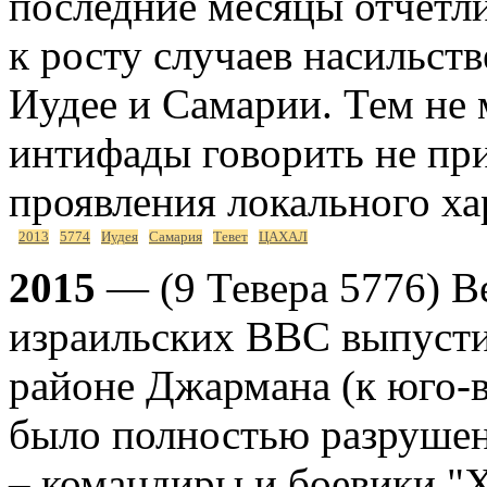
последние месяцы отчетл
к росту случаев насильст
Иудее и Самарии. Тем не 
интифады говорить не при
проявления локального ха
2013
5774
Иудея
Самария
Тевет
ЦАХАЛ
2015
— (9 Тевера 5776) Ве
израильских ВВС выпусти
районе Джармана (к юго-в
было полностью разрушено
– командиры и боевики "