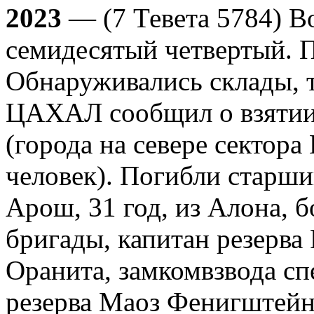
2023
— (7 Тевета 5784) Во
семидесятый четвертый. П
Обнаруживались склады, 
ЦАХАЛ сообщил о взятии
(города на севере сектора
человек). Погибли старши
Арош, 31 год, из Алона, б
бригады, капитан резерва 
Оранита, замкомвзвода сп
резерва Маоз Фенигштейн,