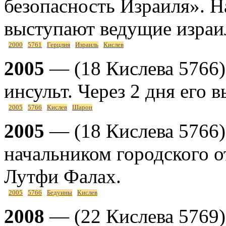
безопасность Израиля». 
выступают ведущие израи
2000
5761
Герцлия
Израиль
Кислев
2005
— (18 Кислева 5766)
инсульт. Через 2 дня его 
2005
5766
Кислев
Шарон
2005
— (18 Кислева 5766
начальником городского о
Лутфи Фалах.
2005
5766
Бедуины
Кислев
2008
— (22 Кислева 5769