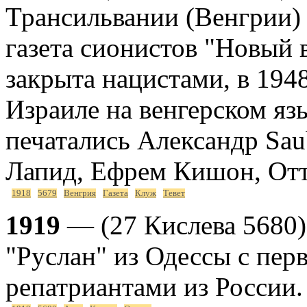
Трансильвании (Венгрии)
газета сионистов "Новый в
закрыта нацистами, в 194
Израиле на венгерском яз
печатались Александр Sau
Лапид, Ефрем Кишон, Отт
1918
5679
Венгрия
Газета
Клуж
Тевет
1919
— (27 Кислева 5680)
"Руслан" из Одессы с пер
репатриантами из России.