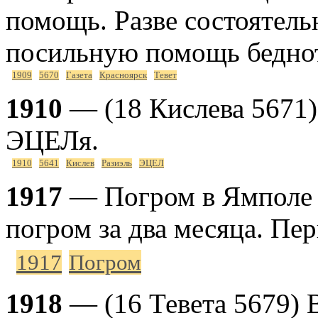
помощь. Разве состоятель
посильную помощь беднот
1909
5670
Газета
Красноярск
Тевет
1910
— (18 Кислева 5671) 
ЭЦЕЛя.
1910
5641
Кислев
Разиэль
ЭЦЕЛ
1917
— Погром в Ямполе (
погром за два месяца. Пе
1917
Погром
1918
— (16 Тевета 5679) В