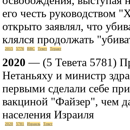
освобождения, выступая н
его честь руководством "
открыто заявлял, что уби
клялся продолжать "убива
2015
5776
ВВС
Тевет
Теракт
2020
— (5 Тевета 5781) П
Нетаньяху и министр здр
первыми сделали себе при
вакциной "Файзер", чем д
населения Израиля
2020
5781
Израиль
Тевет