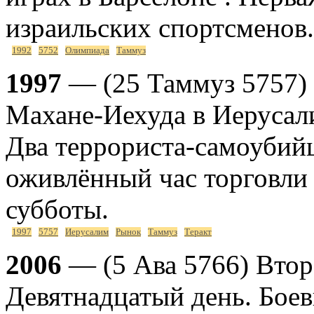
израильских спортсменов.
1992
5752
Олимпиада
Таммуз
1997
— (25 Таммуз 5757) 
Махане-Иехуда в Иерусали
Два террориста-самоубий
оживлённый час торговли
субботы.
1997
5757
Иерусалим
Рынок
Таммуз
Теракт
2006
— (5 Ава 5766) Втор
Девятнадцатый день. Бое