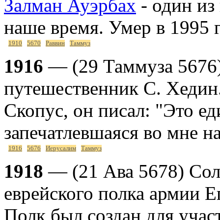
Залман Ауэрбах
- один из
наше время. Умер в 1995 г
1910
5670
Раввин
Таммуз
1916
— (29 Таммуза 5676
путешественник С. Хедин.
Скопус, он писал: "Это е
запечатлевшаяся во мне н
1916
5676
Иерусалим
Таммуз
1918
— (21 Ава 5678) Сол
еврейского полка армии Е
Полк был создан для учас