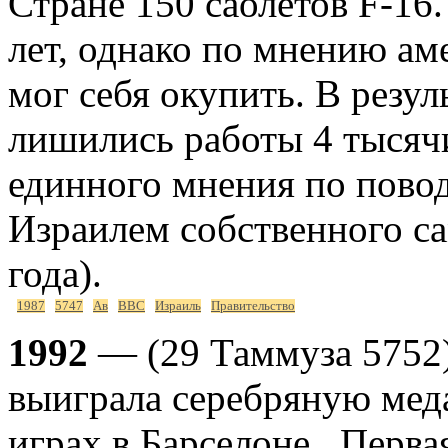
Стране 150 саолётов F-16.
лет, однако по мнению ам
мог себя окупить. В резул
лишились работы 4 тысячи
единного мнения по пово
Израилем собственного са
года).
1987
5747
Ав
ВВС
Израиль
Правительство
1992
— (29 Таммуза 5752) 
выиграла серебряную мед
играх в Барселоне . Перв