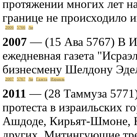
протяжении многих лет н
границе не происходило и
2006
5766
Ав
2007
— (15 Ава 5767) В И
ежедневная газета "Исраэ
бизнесмену Шелдону Эдел
2007
5767
Ав
Газета
Израиль
2011
— (28 Таммуза 5771
протеста в израильских г
Ашдоде, Кирьят-Шмоне, Н
других. Митингующие тр