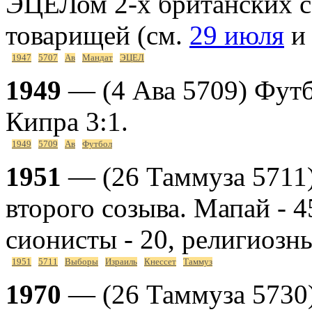
ЭЦЕЛом 2-х британских се
товарищей (см.
29 июля
1947
5707
Ав
Мандат
ЭЦЕЛ
1949
— (4 Ава 5709) Футб
Кипра 3:1.
1949
5709
Ав
Футбол
1951
— (26 Таммуза 5711)
второго созыва. Мапай - 4
сионисты - 20, религиозны
1951
5711
Выборы
Израиль
Кнессет
Таммуз
1970
— (26 Таммуза 5730)