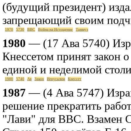
(будущий президент) изда
запрещающий своим подч
1970
5730
ВВС
Война на Истощение
Таммуз
1980
— (17 Ава 5740) Изр
Кнессетом принят закон о
единой и неделимой столи
1980
5740
Ав
Закон
Иерусалим
Кнессет
1987
— (4 Ава 5747) Изра
решение прекратить работ
"Лави" для ВВС. Взамен 