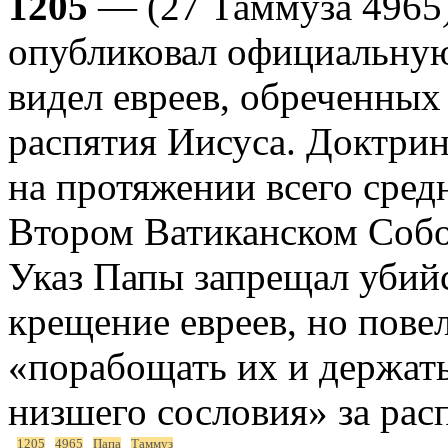
1205
— (27 Таммуза 4965)
опубликовал официальную
видел евреев, обреченных 
распятия Иисуса. Доктрин
на протяжении всего сред
Втором Ватиканском Собо
Указ Папы запрещал убийс
крещение евреев, но пове
«порабощать их и держать
низшего сословия» за рас
1205
4965
Папа
Таммуз