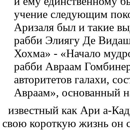
и ему единственному б
учение следующим поко
Аризаля был и такие в
рабби Элиягу Де Видаш
Хохма» - «Начало мудр
рабби Авраам Гомбинер
авторитетов галахи, со
Авраам», основанный н
известный как Ари а-Кадо
свою короткую жизнь он с