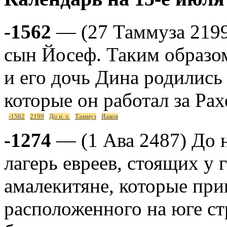
-1562
— (27 Таммуза 2199)
сын Йосеф. Таким образо
и его дочь Дина родились 
которые он работал за Рах
-1562
2199
До н. э.
Таммуз
Яаков
-1274
— (1 Ава 2487) До н
лагерь евреев, стоящих у
амалекитяне, которые при
расположенного на юге ст