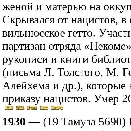
женой и матерью на окку
Скрывался от нацистов, в 
вильнюсское гетто. Участн
партизан отряда «Некоме
рукописи и книги библио
(письма Л. Толстого, М. 
Алейхема и др.), которые
приказу нацистов. Умер 2
1913
5673
Идиш
Поэт
Таммуз
1930
— (19 Тамуза 5690) 