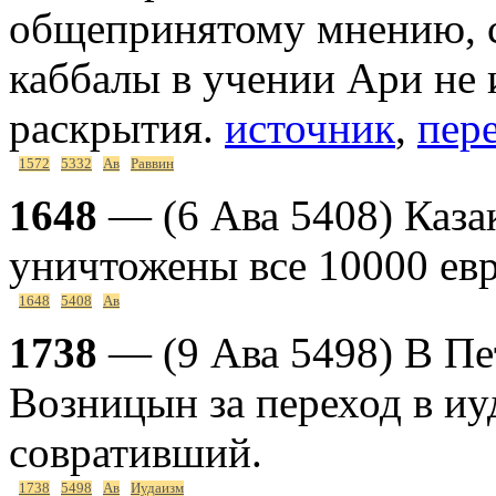
общепринятому мнению, с
каббалы в учении Ари не 
раскрытия.
источник
,
пер
1572
5332
Ав
Раввин
1648
— (6 Ава 5408) Каз
уничтожены все 10000 евр
1648
5408
Ав
1738
— (9 Ава 5498) В Пе
Возницын за переход в иу
совративший.
1738
5498
Ав
Иудаизм