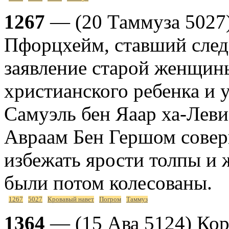
1267
— (20 Таммуза 5027)
Пфорцхейм, ставший следс
заявление старой женщины
христианского ребенка и у
Самуэль бен Яаар ха-Леви,
Авраам Бен Гершом совер
избежать ярости толпы и 
были потом колесованы.
1267
5027
Кровавый навет
Погром
Таммуз
1364
— (15 Ава 5124) Кор