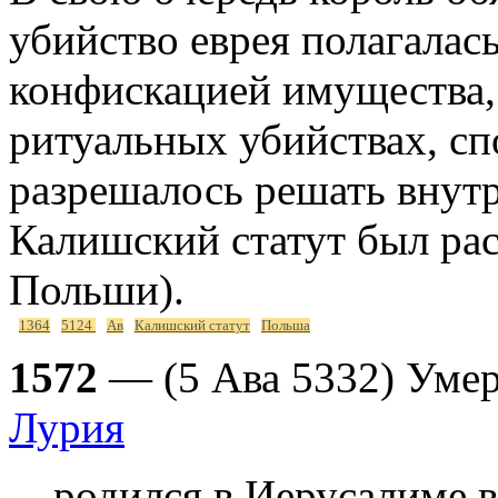
убийство еврея полагалась
конфискацией имущества,
ритуальных убийствах, с
разрешалось решать внут
Калишский статут был рас
Польши).
1364
5124
Ав
Калишский статут
Польша
1572
— (5 Ава 5332) Уме
Лурия
родился в Иерусалиме в