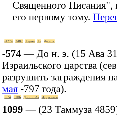
Священного Писания", к
его первому тому.
Пере
-1274
2487
Аарон
Ав
До н. э.
-574
— До н. э. (15 Ава 3
Израильского царства (се
разрушить заграждения на
мая
-797 года).
-574
3186
До н. э. Ав
Иерусалим
1099
— (23 Таммуза 4859