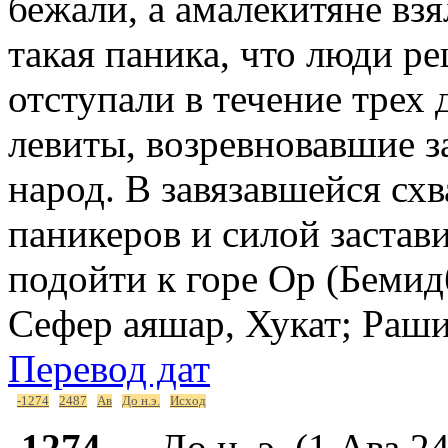
бежали, а амалекитяне вз
такая паника, что люди р
отступали в течение трех
левиты, возревновавшие з
народ. В завязавшейся сх
паникеров и силой застав
подойти к горе Ор (Бемид
Сефер аяшар, Хукат; Раш
Перевод дат
-1274
2487
Ав
До н.э.
Исход
-1274
— До н. э. (1 Ава 2