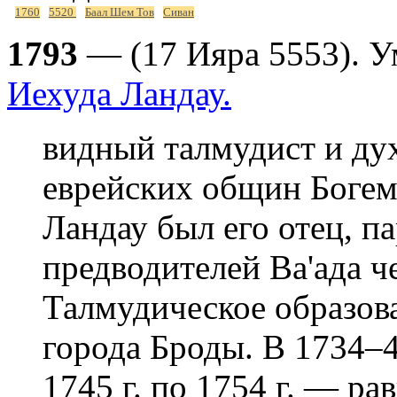
1760
5520
Баал Шем Тов
Сиван
1793
— (17 Ияра 5553). 
Иехуда Ландау.
видный талмудист и ду
еврейских общин Боге
Ландау был его отец, па
предводителей Ва'ада ч
Талмудическое образов
города Броды. В 1734–4
1745 г. по 1754 г. — р