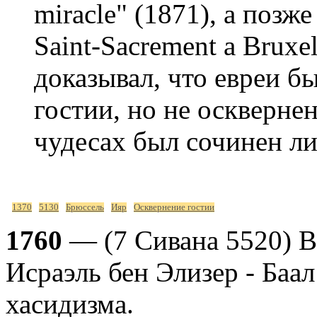
miracle" (1871), a позже
Saint-Sacrement a Bruxel
доказывал, что евреи б
гостии, но не осквернен
чудесах был сочинен ли
1370
5130
Брюссель
Ияр
Осквернение гостии
1760
— (7 Сивана 5520) 
Исраэль бен Элизер - Баа
хасидизма.