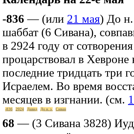
-836
— (или
21 мая
) До н
шаббат (6 Сивана), совпа
в 2924 году от сотворения
процарствовал в Хевроне 
последние тридцать три г
Исраелем. Во время восс
месяцев в изгнании. (см.
1
-836
2924
Давид
До н. э.
Сиван
68
— (3 Сивана 3828) Иуд