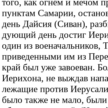
того, как огнём и мечом 
пунктам Самарии, останов
день Дайсия (Сиван), разби
дующий день достиг Иери
один из военачальников, Т
приведенными им из Переи
край был уже завоеван. Б
Иерихона, не выждав напа
лежащие против Иерусали
было также не мало, были