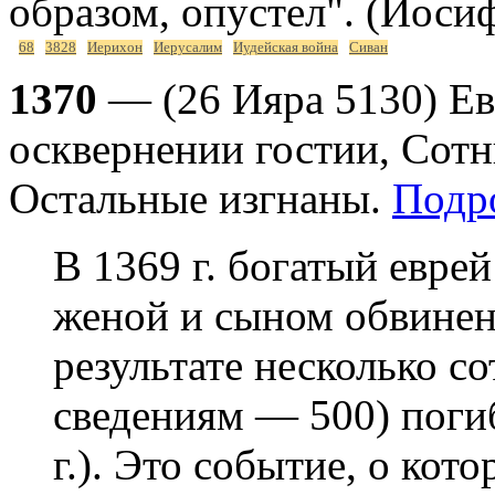
образом, опустел". (Иоси
68
3828
Иерихон
Иерусалим
Иудейская война
Сиван
1370
— (26 Ияра 5130) Ев
осквернении гостии, Сот
Остальные изгнаны.
Подр
В 1369 г. богатый евре
женой и сыном обвинен 
результате несколько со
сведениям — 500) погиб
г.). Это событие, о кот