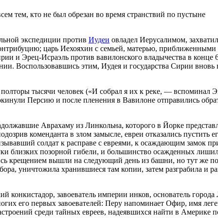
сем тем, кто не был обрезан во время странствий по пустыне
тельной экспедиции против
Иудеи
овладел Иерусалимом, захватил
ую контрибуцию; царь Иехояхин с семьей, матерью, приближенным
рии и Эрец-Исраэль против вавилонского владычества в конце 6
онии. Воспользовавшись этим, Иудея и государства Сирии вновь
 полторы тысячи человек («И собрал я их к реке, — вспоминал Э
- покинули Персию и после пленения в Вавилоне отправились обр
адолжавшие Аврахаму из Линкольна, которого в Йорке представ
дозрив коменданта в злом замысле, евреи отказались пустить его
зывавший солдат к расправе с евреями, к осаждающим замок при
руки близких позорной гибели, и большинство осажденных лишил
ись крещением вышли на следующий день из башни, но тут же по
бора, уничтожила хранившиеся там копии, затем разграбила и ра
й конкистадор, завоеватель империи инков, основатель города 
огих его первых завоевателей: Перу напоминает Офир, имя леге
настроений среди тайных евреев, надеявшихся найти в Америке 