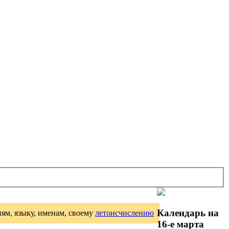
Календарь на
иям, языку, именам, своему
летоисчислению
16-е марта