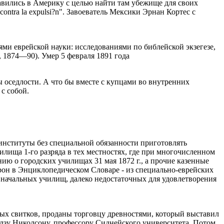
тправились в Америку с целью найти там убежище для своих
io contra la expulsi?n". Завоеватель Мексики Эрнан Кортес с
ми еврейской науки: исследованиями по библейской экзегезе,
 1874—90). Умер 5 февраля 1891 года
ы оседлости. А что бы вместе с купцами во внутренних
с собой.
институты без специальной обязанности приготовлять
чилища 1-го разряда в тех местностях, где при многочисленном
ию о городских училищах 31 мая 1872 г., а прочие казенные
фрон в Энциклопедическом Словаре - из специально-еврейских
. начальных училищ, далеко недостаточных для удовлетворения
ых свитков, проданы торговцу древностями, который выставил
арлзу Николсону, профессору Сиднейского университета. Потом