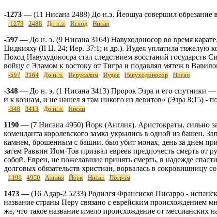
-1273
— (11 Нисана 2488) До н.э. Йеошуа совершил обрезание в
-1273
2488
До н.э.
Исход
Нисан
-597
— До н. э. (9 Нисана 3164) Навуходоносор во время кара
Цидкияху (II Ц. 24; Иер. 37:1; и др.). Иудея уплатила тяжел
Поход Навухудоносра стал следствием восстаний государств Си
войну с Эламом к востоку от Тигра и подавлял мятеж в Вавил
-597
3164
До н. э.
Иерусалим
Иудея
Навуходоносор
Нисан
-348
— До н. э. (1 Нисана 3413) Пророк Эзра и его спутники —
и к коэнам, и не нашел я там никого из левитов» (Эзра 8:15) 
-348
3413
До н. э.
Нисан
1190
— (7 Нисана 4950) Йорк (Англия). Аристократы, сильно з
коменданта королевского замка укрылись в одной из башен. Запо
камнем, брошенным с башни, был убит монах, день за днем при
затем Раввин Иом-Тов призвал евреев предпочесть смерть от 
собой. Евреи, не пожелавшие принять смерть, в надежде спаст
долговых обязательств христиан, ворвалась в сокровищницу со
1190
4950
Англия
Йорк
Нисан
Погром
1473
— (16 Адар-2 5233) Родился Франсиско Писарро - испански
название страны Перу связано с еврейским происхождением мн
же, что такое название имело происхождение от мессианских 