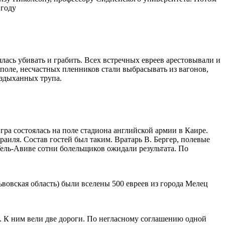
 году
лась убивать и грабить. Всех встречных евреев арестовывали и
в поле, несчастных пленников стали выбрасывать из вагонов,
ездыханных трупа.
ра состоялась на поле стадиона английской армии в Каире.
аиля. Состав гостей был таким. Вратарь В. Бергер, полевые
 Тель-Авиве сотни болельщиков ожидали результата. По
ьвовская область) были вселены 500 евреев из города Мелец
. К ним вели две дороги. По негласному соглашению одной