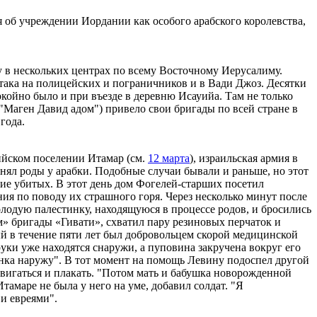
 об учреждении Иордании как особого арабского королевства,
 в нескольких центрах по всему Восточному Иерусалиму.
атака на полицейских и пограничников и в Вади Джоз. Десятки
койно было и при въезде в деревню Исауийа. Там не только
"Маген Давид адом") привело свои бригады по всей стране в
года.
рийском поселении Итамар (см.
12 марта
), израильская армия в
ял роды у арабки. Подобные случаи бывали и раньше, но этот
кие убитых. В этот день дом Фогелей-старших посетил
я по поводу их страшного горя. Через несколько минут после
олодую палестинку, находящуюся в процессе родов, и бросились
 бригады «Гивати», схватил пару резиновых перчаток и
й в течение пяти лет был добровольцем скорой медицинской
уки уже находятся снаружи, а пуповина закручена вокруг его
бенка наружу". В тот момент на помощь Левину подоспел другой
двигаться и плакать. "Потом мать и бабушка новорожденной
 Итамаре не была у него на уме, добавил солдат. "Я
 и евреями".