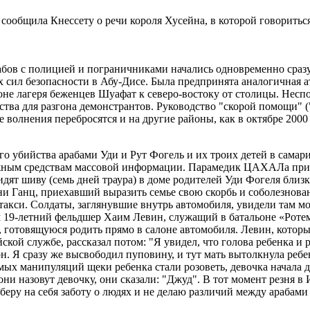
ообщила Кнессету о речи короля Хусейна, в которой говориться
абов с полицией и пограничниками начались одновременно сразу
х сил безопасности в Абу-Дисе. Была предпринята аналогичная 
оне лагеря беженцев Шуафат к северо-востоку от столицы. Неспо
тва для разгона демонстрантов. Руководство "скорой помощи" (
 волнения перебросятся и на другие районы, как в октябре 2000 
го убийства арабами Уди и Рут Фогель и их троих детей в сама
бежным средствам массовой информации. Парамедик ЦАХАЛа прин
идят шиву (семь дней траура) в доме родителей Уди Фогеля близ
 Ганц, приехавший выразить семье свою скорбь и соболезновани
 такси. Солдаты, заглянувшие внутрь автомобиля, увидели там м
19-летний фельдшер Хаим Левин, служащий в батальоне «Ротем»
готовящуюся родить прямо в салоне автомобиля. Левин, которы
кой службе, рассказал потом: "Я увидел, что голова ребенка и р
он. Я сразу же высвободил пуповину, и тут мать вытолкнула ре
мых манипуляций щеки ребенка стали розоветь, девочка начала 
к они назовут девочку, они сказали: "Джуд". В тот момент резня в
Я беру на себя заботу о людях и не делаю различий между арабами