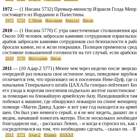
1972
— (1 Нисана 5732) Премьер-министр Израиля Голда Меир с
состоящего из Иордании и Палестины.
1972
5732
Г. Меир
Иордания
Кнессет
Нисан
2010
— (1 Нисана 5770) С утра ожесточенные столкновения ар
Около 100 человек забросали камнями сотрудников израильски
арабов забросали камнями сотрудников сил безопасности в рай
бросали камни, но и жгли покрышки. Полиция применила средс
состояние повышенной готовности на тот случай, если арабские
2010
5770
Иерусалим
Нисан
2011
— (10 Адар-2 5771) Менее чем через неделю после зверско
очередной раз показала свое истинное лицо, неведомое зару
отличается тем, что произошел он в поселении Неве-Цуф, где с
начальник Генерального штаба ЦАХАЛа генерал-лейтенант Бени
его ухода к воротам поселения подъехало желтое палестинское
за помощью на ближайшую армейскую базу. Находившийся там 
побежал к машине, где обнаружил лежащую на спине женщину, 
помощи «Маген Давид Адом» и вот уже год находится на армейс
шеи. Он был уже немного серый, и я не мог видеть, дышит ли 
медик, начавший помогать матери. После нескольких необходи
благодарили нас, - рассказал Левин, - и когда я спросил их, ка
сосредоточился на том, что необходимо сделать, - сказал он. - 
2011
5771
Адар-2
Итамар
ЦАХАЛ