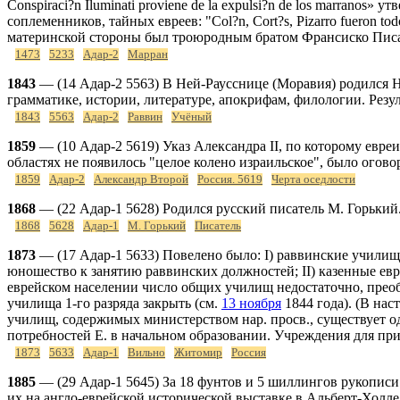
Conspiraci?n Iluminati proviene de la expulsi?n de los marran
соплеменников, тайных евреев: "Col?n, Cort?s, Pizarro fueron todo
материнской стороны был троюродным братом Франсиско Пис
1473
5233
Адар-2
Марран
1843
— (14 Адар-2 5563) В Ней-Раусснице (Моравия) родился Н
грамматике, истории, литературе, апокрифам, филологии. Резу
1843
5563
Адар-2
Раввин
Учёный
1859
— (10 Адар-2 5619) Указ Александра II, по которому евре
областях не появилось "целое колено израильское", было огово
1859
Адар-2
Александр Второй
Россия. 5619
Черта оседлости
1868
— (22 Адар-1 5628) Родился русский писатель М. Горький
1868
5628
Адар-1
М. Горький
Писатель
1873
— (17 Адар-1 5633) Повелено было: I) раввинские училищ
юношество к занятию раввинских должностей; II) казенные евре
еврейском населении число общих училищ недостаточно, преоб
училища 1-го разряда закрыть (см.
13 ноября
1844 года). (В на
училищ, содержимых министерством нар. просв., существует о
потребностей Е. в начальном образовании. Учреждения для при
1873
5633
Адар-1
Вильно
Житомир
Россия
1885
— (29 Адар-1 5645) За 18 фунтов и 5 шиллингов рукопис
их на англо-еврейской исторической выставке в Альберт-Холле