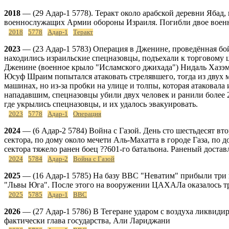
2018
— (29 Адар-1 5778). Теракт около арабской деревни Ябад,
военнослужащих Армии обороны Израиля. Погибли двое военно
2018
5778
Адар-1
Теракт
2023
— (23 Адар-1 5783) Операция в Дженине, проведённая бо
находились израильские спецназовцы, подъехали к торговому ц
Дженине (военное крыло "Исламского джихада") Нидаль Хазэм
Юсуф Шраим попытался атаковать стрелявшего, тогда из двух 
машинах, но из-за пробки на улице и толпы, которая атаковала
нападавшим, спецназовцы убили двух человек и ранили более 2
где укрылись спецназовцы, и их удалось эвакуировать.
2023
5778
Адар-1
Операция
2024
— (6 Адар-2 5784) Война с Газой. День сто шестьдесят вт
сектора, по дому около мечети Аль-Махатта в городе Газа, по 
сектора тяжело ранен боец ??601-го батальона. Раненый доста
2024
5784
Адар-2
Война с Газой
2025
— (16 Адар-1 5785) На базу ВВС "Неватим" прибыли три 
"Львы Юга". После этого на вооружении ЦАХАЛа оказалось три э
2025
5785
Адар-1
ВВС
2026
— (27 Адар-1 5786) В Тегеране ударом с воздуха ликвид
фактически глава государства, Али Лариджани