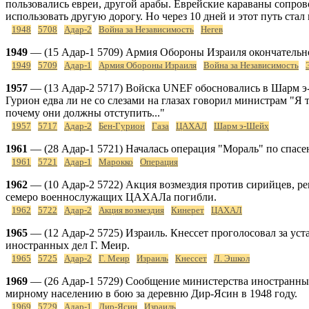
пользовались евреи, другой арабы. Еврейские караваны сопро
использовать другую дорогу. Но через 10 дней и этот путь ста
1948
5708
Адар-2
Война за Независимость
Негев
1949
— (15 Адар-1 5709) Армия Обороны Израиля окончательн
1949
5709
Адар-1
Армия Обороны Израиля
Война за Независимость
1957
— (13 Адар-2 5717) Войска UNEF обосновались в Шарм э-Ш
Гурион едва ли не со слезами на глазах говорил министрам "Я 
почему они должны отступить..."
1957
5717
Адар-2
Бен-Гурион
Газа
ЦАХАЛ
Шарм э-Шейх
1961
— (28 Адар-1 5721) Началась операция "Мораль" по спасе
1961
5721
Адар-1
Марокко
Операция
1962
— (10 Адар-2 5722) Акция возмездия против сирийцев, р
семеро военнослужащих ЦАХАЛа погибли.
1962
5722
Адар-2
Акция возмездия
Кинерет
ЦАХАЛ
1965
— (12 Адар-2 5725) Израиль. Кнессет проголосовал за ус
иностранных дел Г. Меир.
1965
5725
Адар-2
Г. Меир
Израиль
Кнессет
Л. Эшкол
1969
— (26 Адар-1 5729) Сообщение министерства иностранны
мирному населению в бою за деревню Дир-Ясин в 1948 году.
1969
5729
Адар-1
Дир-Ясин
Израиль