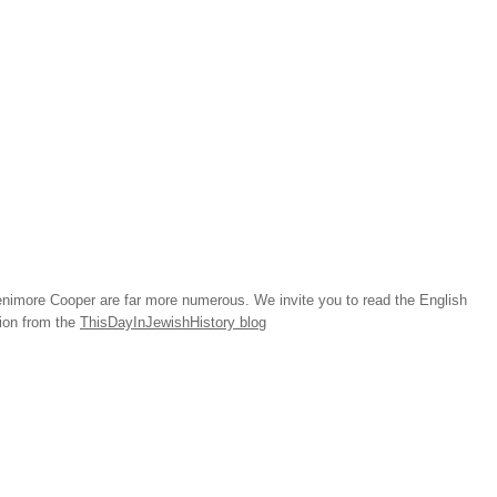
imore Cooper are far more numerous. We invite you to read the English
tion from the
ThisDayInJewishHistory blog