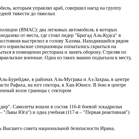
обиль, которым управлял араб, совершил наезд на группу
едней тяжести до тяжелых
полиции (ЯМАС): два легковых автомобиля, в которых
далеко от места, где стоял лидер "Бригад Аль-Кудса" в
асстояния выстрелил в голову Хазэма. Находившийся рядом
ого израильские спецназовцы попытались скрыться на
ыться в помещении ресторана и занять оборону. Стреляя по
раильские военные. Одна из таких машин подъехала к месту,
Аль-Бурейдже, в районах Аль-Муграка и Аз-Захраа, в центре
части Рафаха, на юге сектора, в Хан-Юнисе. В бою в центре
оженный возле границы с сектором
дир". Самолеты вошли в состав 116-й боевой эскадрильи
– "Львы Юга") и одна учебная (117-я – "Первая реактивная")
ь Высшего совета национальной безопасности Ирана,