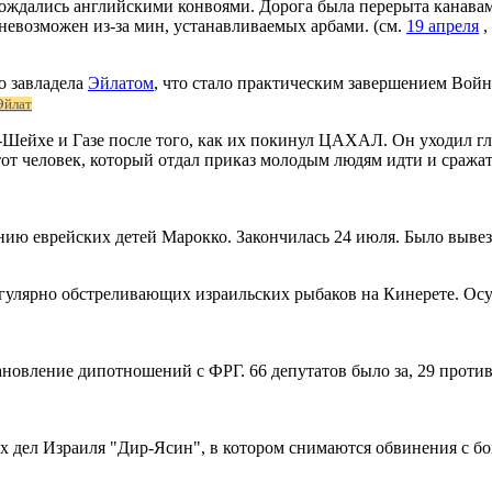
вождались английскими конвоями. Дорога была перерыта канавам
л невозможен из-за мин, устанавливаемых арбами. (см.
19 апреля
,
о завладела
Эйлатом
, что стало практическим завершением Войн
Эйлат
ейхе и Газе после того, как их покинул ЦАХАЛ. Он уходил глу
тот человек, который отдал приказ молодым людям идти и сражать
нию еврейских детей Марокко. Закончилась 24 июля. Было вывез
егулярно обстреливающих израильских рыбаков на Кинерете. Ос
тановление дипотношений с ФРГ. 66 депутатов было за, 29 прот
х дел Израиля "Дир-Ясин", в котором снимаются обвинения с 