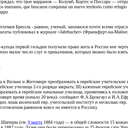
os» утверждал, что трое марранов — Колумб, Кортес и Писсаро — о
s marranos, que buscaron conquistar un nuevo territorio como refug
арро
ехемия Брюлль - раввин, ученый, занимался почти всеми отрасля
льтаты публиковал в журнале «Jahrbucher» (Франкфурт-на-Майне,
и-купцы первой гильдии получали право жить в России вне черт
рено малое число слуг и приказчиков, которых можно было взять 
.
а в Вильне и Житомире преобразовать в еврейские учительские 
йские училища 2-го разряда закрыть; III) казенные еврейские у
разовать в еврейские начальные училища, применяясь к положен
стоящее время (начало 20 века)- сообщают Ф.А.Брокгауз и И.А.Е
дин лишь виленский евр. учительский институт и несколько евр
готовления раввинов вовсе не имеется в России).
и Шапиры (см.
9 марта
1884 года) — в общей сложности 15 кожан
 в 1887 году. Далее они были перепроданы за 25 фунтов сэру Ч