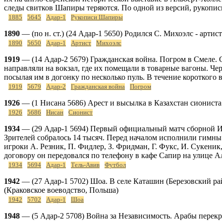
следы свитков Шапиры теряются. По одной из версий, рукопис
1885
5645
Адар-1
Рукописи Шапиры
1890
— (по н. ст.) (24 Адар-1 5650) Родился С. Михоэлс - артист
1890
5650
Адар-1
Артист
Михоэлс
1919
— (14 Адар-2 5679) Гражданская война. Погром в Смеле. С
направляли на вокзал, где их помещали в товарные вагоны. Чер
посылая им в догонку по несколько пуль. В течение короткого
1919
5679
Адар-2
Гражданская война
Погром
1926
— (1 Нисана 5686) Арест и высылка в Казахстан сиониста
1926
5686
Нисан
Сионист
1934
— (29 Адар-1 5694) Первый официальный матч сборной Изр
Зрителей собралось 14 тысяч. Перед началом исполнили гимны 
игроки А. Резник, П. Фидлер, З. Фридман, Г. Фукс, И. Сукеник
договору он передовался по телефону в кафе Сапир на улице А
1934
5694
Адар-1
Тель-Авив
Футбол
1942
— (27 Адар-1 5702) Шоа. В селе Каташин (Березовский рай
(Краковское воеводство, Польша)
1942
5702
Адар-1
Шоа
1948
— (5 Адар-2 5708) Война за Независимость. Арабы перекр