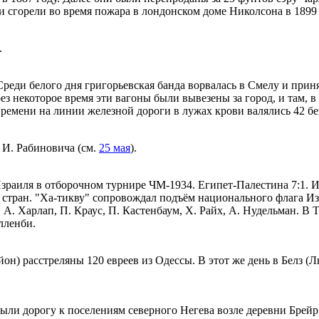
и сгорели во время пожара в лондонском доме Николсона в 1899
.
реди белого дня григорьевская банда ворвалась в Смелу и приня
ез некоторое время эти вагоны были вывезены за город, и там, 
 времени на линии железной дороги в лужах крови валялись 42 б
 И. Рабиновича (см.
25 мая
).
аиля в отборочном турнире ЧМ-1934. Египет-Палестина 7:1. Иг
стран. "Ха-тикву" сопровождал подъём национального флага Изр
, А. Харлап, П. Краус, П. Кастенбаум, Х. Райх, А. Нудельман. В
лленби.
он) расстреляны 120 евреев из Одессы. В этот же день в Белз (Л
ыли дорогу к поселениям северного Негева возле деревни Брейр