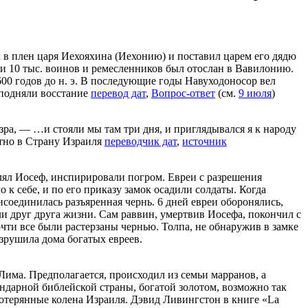
 в плен царя Иехояхина (Иехонию) и поставил царем его дядю
и и 10 тыс. воинов и ремесленников был отослан в Вавилонию.
00 годов до н. э. В последующие годы Навуходоносор вел
 подняли восстание
перевод дат
,
Вопрос-ответ
(см.
9 июля
)
зра, — …и стояли мы там три дня, и приглядывался я к народу
атно в Страну Израиля
переводчик дат
,
источник
лял Иосеф, инспирировали погром. Евреи с разрешения
 к себе, и по его приказу замок осадили солдаты. Когда
соединилась разъяренная чернь. 6 дней евреи оборонялись,
и друг друга жизни. Сам раввин, умертвив Иосефа, покончил с
чти все были растерзаны чернью. Толпа, не обнаружив в замке
зрушила дома богатых евреев.
Лима. Предполагается, происходил из семьи марранов, а
ндарной библейской страны, богатой золотом, возможно так
потерянные колена Израиля. Дэвид Ливингстон в книге «La