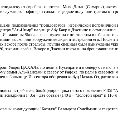
 неподалеку от еврейского поселка Мево Дотан (Самария), автом
служащих – офицер и солдат, еще двое получили травмы от ср
йцами подразделения "псевдоарабов" израильской пограничной 
ентру "Ан-Нимр" на улице Абу Бакр в Дженине и остановились не
. Из машины Skoda вышел мужчина с пистолетом и с близкого р
машин выскочили вооруженные люди и застрелили его. После эт
 их вскоре после стрельбы, группа спецназа была вынуждены укр
0, заявили арабы. Вскоре в Дженин въехали на бронемашинах из
орой. Удары ЦАХАЛа: по цели в Нусейрате и к северу от него, в 
дому семьи Аль-Хайсами к северу от Рафаха, по цели в северной 
влен в больницу. Из сектора обстрелян кибуц Нахаль Оз, распол
новых истребителя-бомбардировщика пятого поколения F-35i "А
скадрильи F-35i – две боевые (140-я – "Золотой орел" и 116-я 
ированы командующий "Басидж" Галамреза Сулеймани и секретар