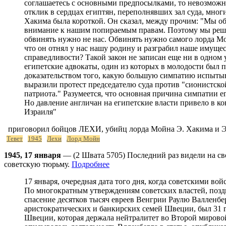
соглашаетесь с основными предпосылками, то невозможно 
отклик в сердцах египтян, переполнявших зал суда, мно
Хакима была короткой. Он сказал, между прочим: "Мы оба
внимание к нашим попираемым правам. Поэтому мы решил
обвинять нужно не нас. Обвинять нужно самого лорда Мой
что он отнял у нас нашу родину и разграбил наше имуще
справедливости? Такой закон не записан еще ни в одном
египетские адвокаты, один из которых в молодости был 
доказательством того, какую большую симпатию испытыв
выразили протест председателю суда против "сионистской
патриота." Разумеется, что основная причина симпатии е
Но давление англичан на египетские власти привело в к
Израиля"
приговорил бойцов ЛЕХИ, убийц лорда Мойна Э. Хакима и Э.
Тевет
1945
Лехи
Лорд Мойн
1945, 17 января
— (2 Швата 5705) Последний раз видели на св
советскую тюрьму.
Подробнее
17 января, очередная дата того дня, когда советскими войсками в Будапеште был похищен Рауль Валленберг - шведский дипломат, спасавший венгерских евреев от уничтожения. По многократным утверждениям советских властей, позднее повторенным их российскими правопреемниками, Валленберг умер в тюрьме на Лубянке в 1947 г. от инфаркта. За спасение десятков тысяч евреев Венгрии Раулю Валленбергу было в Израиле присвоено звание Праведник Народов Мира.Р. Валленбергу, отпрыску одной из богатейших аристократических и банкирских семей Швеции, был 31 год, когда он был направлен своим правительством в 1944 г. в Будапешт на должность первого секретаря посольства Швеции, которая держала нейтралитет во Второй мировой войне. Это был период, когда нацисты приняли решение о тотальном уничтожении венгерского еврейства.Вот как описывалась деятельность Влленберга в статье, опубликованной в американской русскоязычной газете НОВОЕ РУССКОЕ СЛОВО 23 апреля 1980 г.: -Шведский дипломат Рауль Валленберг, которому тогда был 31 год, в июне 1944 года был направлен в Будапешт на пост первого секретаря посольства. В то время союзники обратились к правительству Швеции с просьбой о помощи в спасении венгерских евреев. В Венгрии орудовал сам обер-палач Эйхман. Когда Валленберг прибыл в Будапешт, в стране оставалось не более 200.000 евреев. В первые же дни молодой дипломат сумел вытащить из гетто 4500 мужчин, женщин и детей и разместить их в снятых или купленных квартирах. Сотрудники посольства привезли тысячи шведских документов и раздавали их евреям, предназначенным для вывоза в лагеря уничтожения. Дальше Валленберг и его помощники действо¬вали так: они дожидались эшелонов на венгерской границе и требовали освобождения ГРАЖДАН нейтральной Швеции.Спасенные возвращались в свои квартиры. Однако не было никакой уверенности, что немцы снова не схватят их. Тогда Рауль Валленберг задумал дерзкий план: собрать как можно больше евреев в одном месте, где они будут под защитой швед¬ского посольства.В кратчайший срок этот неутомимый человек арендовал бо¬лее 30 домов, в которых расселил тысячи семей. Этот район назвали ГОРОД ВАЛЛЕНБЕРГА. Грузовики со шведскими флаж¬ками подвозили в ГОРОД продовольствие, медикаменты. Не забывал шведский дипломат и о безопасности своих ГОРОЖАН. Он организовал группы евреев АРИЙСКОЙ внешности, одетых в фашистскую форму, которые помогали ему.Молодого, обаятельного Рауля обитатели ГОРОДА ВАЛЛЕНБЕРГА просто обожали, называя ангелом-спасителем. Он часто навещал своих подопечных, расспрашивал об их нуждах, про¬являл личную заботу о них-.Далее в той же статье, которая называлась -Что вы знаете о судьбе Рауля Валленберга?- и которая имела целью спровоцировать отклики тех бывших советских граждан, кто мог что-то знать или слышать о шведском дипломате в свою бытность в СССР, кратко описывалась история его исчезновения: Когда Советские войска вошли в Будапешт в январе 1945 г., Валленберг вошел в контакт с командованием. Но 17 января советские военные власти арестовали Валленберга и его помощника и шофера-венгра Вильмоса Лангфельдера. Оба были переп¬равлены в СССР и посажены в тюрьму:За день до ареста министерство иностранных дел СССР информировало шведское посольство в Москве о том, что русские военные власти взяли Валленбер