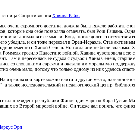
участница Сопротивления
Хавива Райк.
емье очень скромного достатка, должна была тяжело работать с 
ов, которые она себе позволяла отмечать, был Рош-Гашана. Одна
ионизм занимал все ее мысли. Когда после долгого отсутствия ее
а его убедила, и он тоже переехал в Эрец-Исраэль. Став активн
 одновременно с Ханой Сенеш. Но тогда они не были знакомы. Х
Роммеля грозило Палестине войной. Хавива чувствовала всю сер
т. Там и пересеклась ее судьба с судьбой Ханы Сенеш, старше ее
ались со словацкими евреями и оказали им моральную поддержку
тно очень мало, потому что только одному из них удалось спасти
 На израильской карте можно найти и другое место, названное в 
 а также исследовательский и педагогический центр, библиотек
сетил президент республики Финляндия маршал Карл Густав Ма
авших во Второй мировой войне. Он также дал понять, что финс
Маркус Эрп