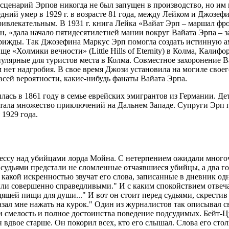
 сценарий Эрпов никогда не был запущен в производство, но им
ний умер в 1929 г. в возрасте 81 года, между Лейком и Джозефи
ривлекательным. В 1931 г. книга Лейка «Вайат Эрп – маршал ф
ин, «дала начало пятидесятилетней мании вокруг Вайата Эрпа – за
трижды. Так Джозефина Маркус Эрп помогла создать истинную а
«Холмики вечности» (Little Hills of Eternity) в Колма, Калифорн
пулярные для туристов места в Колма. Совместное захоронение 
м нет надгробия. В свое время Джози установила на могиле свое
 всей вероятности, какие-нибудь фанаты Вайата Эрпа.
илась в 1861 году в семье еврейских эмигрантов из Германии. Де
ытала множество приключений на Дальнем Западе. Супруги Эрп 
1929 года.
цессу над убийцами лорда Мойна. С нетерпением ожидали много
 судьями предстали не сломленные отчаявшиеся убийцы, а два г
какой искренностью звучат его слова, записанные в дневник одн
и совершенно справедливыми." И с каким спокойствием отвечае
ящей пищи для души..." И вот он стоит перед судьями, скрестив р
зал мне нажать на курок." Один из журналистов так описывал сво
смелость и полное достоинства поведение подсудимых. Бейт-Цур
 вдвое старше. Он покорил всех, кто его слышал. Слова его стол