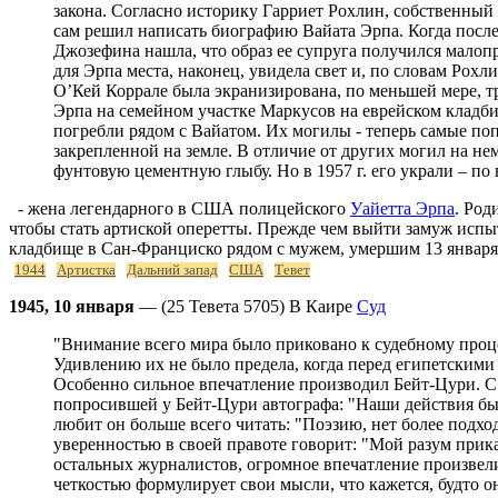
закона. Согласно историку Гарриет Рохлин, собственный
сам решил написать биографию Вайата Эрпа. Когда послед
Джозефина нашла, что образ ее супруга получился малоп
для Эрпа места, наконец, увидела свет и, по словам Рохл
О’Кей Коррале была экранизирована, по меньшей мере, 
Эрпа на семейном участке Маркусов на еврейском кладбище 
погребли рядом с Вайатом. Их могилы - теперь самые по
закрепленной на земле. В отличие от других могил на не
фунтовую цементную глыбу. Но в 1957 г. его украли – по
- жена легендарного в США полицейского
Уайетта Эрпа
. Род
чтобы стать артиской оперетты. Прежде чем выйти замуж исп
кладбище в Сан-Франциско рядом с мужем, умершим 13 января 
1944
Артистка
Дальний запад
США
Тевет
1945, 10 января
— (25 Тевета 5705) В Каире
Суд
"Внимание всего мира было приковано к судебному про
Удивлению их не было предела, когда перед египетскими
Особенно сильное впечатление производил Бейт-Цури. С 
попросившей у Бейт-Цури автографа: "Наши действия был
любит он больше всего читать: "Поэзию, нет более подход
уверенностью в своей правоте говорит: "Мой разум прика
остальных журналистов, огромное впечатление произвели 
четкостью формулирует свои мысли, что кажется, будто он