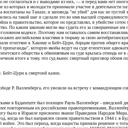
не согласиться и с выводами из них, — и перед вами нет иного
гие из которых в молодости принимали участие в деятельности п
 воспитаны на Танахе, и заповедь "не убий" для нас не пустой з
ись на такой шаг и сделали это во имя высшей справедливости
на и правительство, которое он представлял, в убийстве сотен 
ство. По каким законам могли мы судить его за совершенные им 
 уголовном кодексе. Поэтому нам оставалось самим восстанавл
посажен английскими властями в тюрьму за свою антибританску
али египтяне к Хакиму и Бейт-Цури, борцам против общего враг
 пропаганды", которую якобы ведут на суде египетские адвокат
гипетского общества к обвиняемым на суде крылась отнюдь не в 
онечном итоге к тому, что суд вынес смертный приговор обоим 
 Бейт-Цури к смертонй казни.
ободе Р. Валленберга, его увозили на встречу с командующим с
га под свою защиту. Примерно через месяц мать Валленберга, Май фон Дардел, была уведомлена послом СССР в Стокгольме Александрой Коллонтай о том, что он находится в безопасности в России.18 августа 1947 г. заместитель министра иностранных дел СССР Андрей Вышинский в ответ на запрос шведского прави¬тельства сообщил, что Валленберга нет в СССР, и что власти о нем ничего не знают! Согласно Вышинскому, Валленберг, по-видимому, погиб в Будапеште.В течение ряда лет министерство иностранных дел Швеции получало сообщения от большого числа бывших заключенных, находившихся в советских тюрьмах, что с февраля 1945 г. Валленберг содержался в разных тюрьмах в Москве. Эти сви¬детельские показания были представлены советскому прави¬тельству. В ответном письме от 6 февраля 1957 г. заместитель министра иностранных дел Андрей Громыко дал новые све¬дения о Валленберге: Валленберг был арестован в Москве.Согласно Громыко, в архивах был обнаружен единствен¬ный документ - написанный от руки репорт, датированный 17 июля 1947 г., начальника медицинской службы тюрьмы на Лубянке А. Л. Смольцова, министру внутренних дел Аба¬кумову: -Сообщаю, что известный Вам заключенный Валлен¬берг неожиданно умер прошлой ночью в своей камере, вероятно, вследствие инфаркта миокарда-.На этом попытки прояснить судьбу героического шведа временно приостановились, ибо шведское правительство, а уж мировая общественность тем более, приняли на веру советскую версию и смирились с мыслью о смерти Валленберга.В феврале 1973 г. мой муж Авраам Шифрин, бывший политзаключенный советских лагерей, выступал в Сенате США на специальном слушании, посвященном вопросу о советских лагерях и тюрьмах. Выступление Авраама перед сенаторами длилось два дня, ибо он подробно передавал накопленную им информацию по разным аспектам советской пенитенциарной системы. Среди прочих разделов, там был и раздел, касавшийся иностранных подданных в советских лагерях.В этом разделе Авраам упомянул и -шведского дипломата, сидевшего в секретном лагере для иностранцев на острове Врангель-, о котором ему довелось слышать дважды: один раз в одном из лагерей от уголовников, которые до этого были на Врангеле в качестве лагерной обслуги, а второй раз, самым неожиданным образом, в Израиле.Дело в том, что вскоре после приезда в Израиль Авраам попал в дорожную аварию, в которой сильно переломал свою единственную ногу. В связи со сложностью перелома, его, после наложения гипса, оставили в больнице.Один из санитаров оказался не только русскоязычным, но и очень словоохотливым и проводил возле постели Авраама каждую свободную минуту. Узнав, что Авраам - бывший лагерник, он тут же сообщил, что и он тоже. Авраам заинтересовался и спросил, в каких лагерях тот бывал, и услышал, что человек этот - которого звали Ефим Мошинский - был на острове Врангель.Поскольку Авраам помнил, что о лагерях на этом острове упоминали уголовники, которым он тогда не очень поверил, он начал расспрашивать Мошинского более подробно. Довольно быстро стало ясно, что хотя тот и представлялся бывшим политзэком, на самом деле он был там не в качестве заключенного, а каким-то низшим кагэбевским чином. Болтая без устали, Мошинский рассказал, что в трех секретных лагерях на острове Врангель содержались исключительно иностранцы, преимущественно пленные офицеры армий гитлеровской коалиции: немцы, итальянцы, венгры. -Но были там и некоторые гражданские-, сказал Мошинский, упомянув имена -шведского дипломата Валленберга- и русского Александра Трушновича. Имя Валленберга мало что говорило Аврааму, кроме того, что его тоже упоминали уголовники, рассказывавшие о лагерях на острове. Но вот имя Трушновича заставило его о