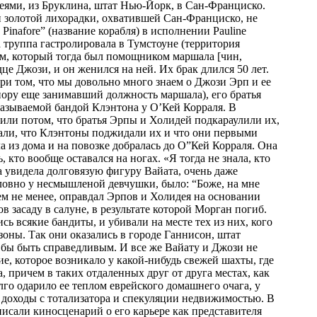
еями, из Бруклина, штат Нью-Йорк, в Сан-Франциско.
и золотой лихорадки, охватившей Сан-Франциско, не
Pinafore” (название корабля) в исполнении Pauline
а труппа гастролировала в Тумстоуне (территория
м, который тогда был помощником маршала [чин,
е Джози, и он женился на ней. Их брак длился 50 лет.
ри том, что мы довольно много знаем о Джози Эрп и ее
 пору еще занимавший должность маршала), его братья
называемой бандой Клэнтона у О’Кей Корраля. В
или потом, что братья Эрпы и Холидей подкараулили их,
дали, что Клэнтоны поджидали их и что они первыми
а из дома и на повозке добралась до О”Кей Корраля. Она
кто вообще оставался на ногах. «Я тогда не знала, кто
да увидела долговязую фигуру Вайата, очень даже
словно у несмышленой девчушки, было: “Боже, на мне
тем не менее, оправдал Эрпов и Холидея на основании
 засаду в салуне, в результате которой Морган погиб.
ь всякие бандиты, и убивали на месте тех из них, кого
зоны. Так они оказались в городе Ганнисон, штат
г бы быть справедливым. И все же Вайату и Джози не
е, которое возникало у какой-нибудь свежей шахты, где
, причем в таких отдаленных друг от друга местах, как
го одарило ее теплом еврейского домашнего очага, у
 доходы с тотализатора и спекуляции недвижимостью. В
исали киносценарий о его карьере как представителя