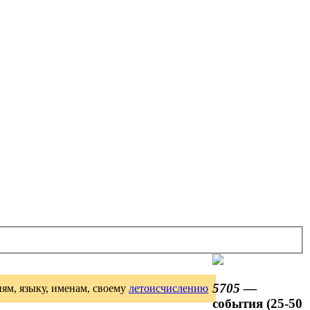
5705
—
иям, языку, именам, своему
летоисчислению
события (25-50