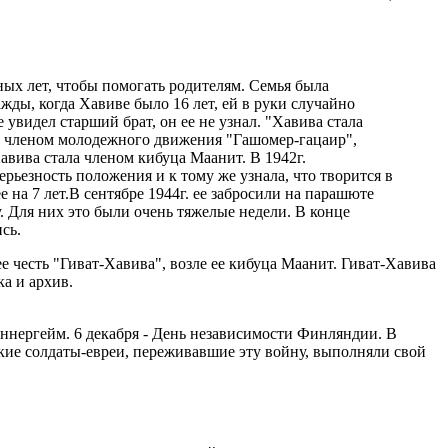
юных лет, чтобы помогать родителям. Семья была
жды, когда Хавиве было 16 лет, ей в руки случайно
 увидел старший брат, он ее не узнал. "Хавива стала
ым членом молодежного движения "Гашомер-гацаир",
авива стала членом кибуца Маанит. В 1942г.
ьезность положения и к тому же узнала, что творится в
 на 7 лет.В сентябре 1944г. ее забросили на парашюте
. Для них это были очень тяжелые недели. В конце
сь.
ее честь "Гиват-Хавива", возле ее кибуца Маанит. Гиват-Хавива
а и архив.
ннергейм. 6 декабря - День независимости Финляндии. В
кие солдаты-евреи, переживавшие эту войну, выполняли свой