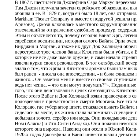
В 1867 г. шестилетняя Джозефина Сара Маркус переехал
Там Джози получила зачатки еврейского образования, в
обошла и ее. В 1879 г., когда ей было 18 лет, она отправ
Markham Theater Company и вместе с подругой решила при
Аризона), Джози влюбилась в местного коррумпированно
отвечавший за отправление судебных процедур, содержани
Этим и объясняется то, почему сегодня Вайат Эрп, леген
еврейском воспитании, история самого Вайата Эрпа очень
Вирджил и Морган, а также их друг Док Холлидей обрели
перестрелке трое членов банды Клэнтона были убиты, а
которые не все даже имели оружие, и сами начали стрел
взвели курки своих револьверов. В тот октябрьский вече
знала о том, что Эрпы и Клэнтоны должны были там выясн
был ранен, - писала она впоследствии, - и была слишком 
живого... Он заметил меня и вместе со своими спутника
ведь нет чепца, – что они могут подумать?”». Подлинные
того, что они действовали в целях самозащиты. Клэнтоны
После этого Вайат и Док Холлидей взяли правосудие в св
подозревали в причастности к смерти Моргана. Все это в
Колорадо, где губернатор штата отказался выдать Вайата
сиделось на месте, их жизнь стала напоминать сценарий 
добывали золото, серебро или медь. Они вкладывали день
Ном (Аляска) и Игл-Сити (Айдахо). Они пожили некоторо
которого она выросла. Наконец они осели в Южной Кали
1920-х годах Джозефина и Вайат инвестировали деньги в