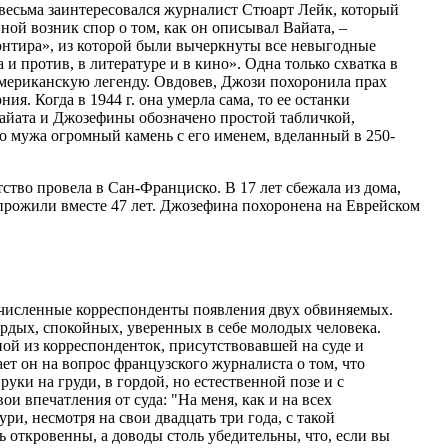
 весьма заинтересовался журналист Стюарт Лейк, который
ной возник спор о том, как он описывал Вайата, –
ронтира», из которой были вычеркнуты все невыгодные
 и против, в литературе и в кино». Одна только схватка в
мериканскую легенду. Овдовев, Джози похоронила прах
ия. Когда в 1944 г. она умерла сама, то ее останки
Вайата и Джозефины обозначено простой табличкой,
го мужа огромный камень с его именем, вделанный в 250-
тство провела в Сан-Франциско. В 17 лет сбежала из дома,
прожили вместе 47 лет. Джозефина похоронена на Еврейском
численные корреспонденты появления двух обвиняемых.
ордых, спокойных, уверенных в себе молодых человека.
ой из корреспонденток, присутствовавшей на суде и
т он на вопрос французского журналиста о том, что
уки на груди, в гордой, но естественной позе и с
и впечатления от суда: "На меня, как и на всех
и, несмотря на свои двадцать три года, с такой
ь откровенны, а доводы столь убедительны, что, если вы