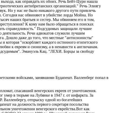
 выхода, как оправдать их обоих. Речь Бейт-Цури нашла
атриотических антибританских организаций." Речь Элиягу
вук. Но у нас не было никакого другого пути привлечь
. Сегодня нас обвиняют в убийстве лорда Мойна. Но
тысяч наших братьев и сестер. Мы обвиняем его в том,
преступления? К кому нам было обращаться в поисках
ивать справедливость." Подсудимых защищали лучшие
ю деятельность. Речи адвокатов служили лучшим
а. Дошло даже до того, что местные "антисионисты"
ы и которая "оскорбляет каждого истинного египетского
любви к евреям и сионизму, а в ненависти к англичанам.
подсудимым". Эмануэль Кац. "ЛЕХИ. Борцы за свободу
оветскими войсками, занявшими Будапешт. Валленберг попал в
тнестись к болтовне Мошинского более серьезно.Это имя было знакомо Аврааму в связи с тем, что до 1954 г. Александр Трушнович был руководителем базировавшейся во Франкфурте русской антикоммунистической организации НТС, с которой Авраам успел вступить в контакт и начал сотрудничать в борьбе против советской власти. Трушновича Авраам, выехавший из СССР в 1970 г., уже не застал, так как тот был похищен советскими агентами в 1954 г. и вывезен, как предполагали его соратники, в СССР. Больше о нем никто никогда ничего не слышал. Во Франкфурте Авраам познакомился с сыном Трушновича, Ярославом.Услышав, что Мошинский не только видел Трушновича на Врангеле, но и утверждает, что разговаривал с ним, Авраам решил, по выходе из больницы, проверить, насколько можно верить рассказам этого человека. Он написал Трушновичу-младшему и попросил прислать фотографию отца.Получив фотографию, он пригласил к себе в гости Мошинского. Зная о беспардонности и любопытстве этого человека, он придумал для него ловушку (сказался опыт следователя-криминалиста): как будто невзначай, он оставил на столике в гостиной пачку фотографий разных людей, которые вытащил из своего альбома. Среди них лежала и фотография Трушновича-старшего. Уйдя в кухню готовить чай, Авраам не сомневался, что Мошинский схватит фотографии и начнет смотреть. Так и случилось. Авраам исподволь следил за ним из кухни. Просматривая фотографии незнакомых людей, Мошинский не проявлял большого интереса - просто ему больше нечем было себя занять. Но вдруг он замер и после некоторой паузы сказал: -Эй, а я ведь этого человека знаю! Кто это?- Нет, ты не можешь его знать-, спокойно ответил Авраам, -это мой знакомый, которого ты не мог встречать-. Однако Мошинский продолжал рассматривать фотографию, а потом победоносно заявил: -Я знаю, кто это! Это Трушнович!- А затем произошло нечто совершенно неожиданное. Продолжая смотреть на фотографию, Мошинский добавил: -Но если ты думаешь, что он так выглядел, когда я его встретил, то ты глубоко ошибаешься! Он был уже, как печеное яблоко. Я бы его и не узнал. Но у него была при себе фотография его сына, он мне ее показывал. Так вот, этот сын выглядел точно, как на этой фотографии-.Такого придумать он не мог: только те, кто знал отца и сына Трушновичей, знали, что они были похожи, как две капли воды!Это заставило Авраама отнестись более внимательно и к остальной информации, полученной от Мошинского. Запомнил он и сказанное им о Валленберге. И, выступая несколько месяцев спустя в Сенате США, Авраам упомянул имя Валленберга среди прочих известных ему имен иностранцев в советских лагерях.Сенсация, которую это упоминание вызвало, была для него полной неожиданностью. Сенатское слушание его было опубликовано отдельной книжкой и переведено на многие языки. Бесконечные корреспонденты СМИ из разных стран осаждали его и требовали подробностей о Валленберге. Но подробностей он дать не мог, предоставив им Мошинского в качестве источника информации.Ошибкой телевизионной группы из Швеции было предложение Мошинскому оплаты за интервью: узнав, что так можно зарабатывать деньги, он решил, что за одну и ту