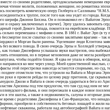
а вместе со своими родителями, ортодоксальными немецкими евр
ключая чтение молитв, положенных женщине, но романтика эпох
илась посмотреть комическую оперу Гилберта и Салливана “H.M.S. 
соединиться к труппе, после того как она уедет из города. Когд
го шерифа Джонни Бихэна. Он и познакомил ее с Вайатом Эрпо
е и охрану заключенных и прочее]. Эрпу удалось завоевать сердц
дарный герой Дикого Запада, покоится на еврейском кладбище. П
 сильно перемешана с мифами о нем. В 1881 г. Вайат Эрп (в ту
 бессмертие после схватки со своими заклятыми врагами – так 
 Вирджил и Морган были ранены. Уцелевшие люди Клэнтона заяв
ять без всякого повода. В свою очередь Эрпы и Холлидей утверж
р, как только Джозефина услышала звуки выстрелов, она выбежал
ять отношения, но в первые мгновения даже не могла разобрать, 
напугана, чтобы подойти ближе. Я едва не упала в обморок, ког
ми направился ко мне через улицу. Моей единственной мыслью, 
 факты этой перестрелки навсегда останутся спорными, но суд, 
 позднее отомстили тем, что устроили на Вайата и Моргана Эрпов
ои руки и провели рейды по целому ряду притонов, где скрывалис
ынудило Джози и Вайата в свою очередь удариться в бега из Ари
 властям Аризоны под тем предлогом, что там суд над ним не мо
голливудского фильма, и они переезжали в каждое новое поселени
ги в эти шахты, а также в недвижимость, салуны и игорные дома
е время с родителями Джозефины в Сан-Франциско, что ненадол
форнии, приобрели в собственность беговых лошадей и жили на
 нефтяные скважины, работали над автобиографией Вайата и нап