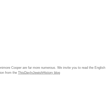
imore Cooper are far more numerous. We invite you to read the English
tion from the
ThisDayInJewishHistory blog