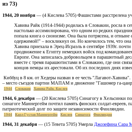
из 73)
1944, 20 ноября
— (4 Кислева 5705) Фашистами расстрелена 
Хавива Райк (1914-1944) родилась в Словакии, росла в с
настолько ассимилирована, что одним из редких праздник
попала книга о сионизме. Она была потрясена, и отныне с
одержимой!" – воскликнул он. Но кончилось тем, что он
Хавива приехала в Эрец-Исраэль в сентябре 1939г. почти
продвижение к Египту немецких войск под командоваием 
Европе. Она записалась добровольцем в парашютный десан
вместе с тремя парашютистами в Словакию, где они связ
концов немцы их арестовали. Об их последних днях извес
Киббуц в 8 км. от Хедеры назван в ее честь "Лагавот-Хавива".
– место съездов партии МАПАМ и движение "Гашомер га-цаир",
1944
Словакия
Хавива Райк. Кислев
1944, 6 декабря
— (20 Кислева 5705) Синагогу в Хельсинки по
синагоге Маннергейм почтил память финских солдат-евреев, п
патриотический долг по защите независимости Финляндии.
1944
Карл Густав Маннергейм
Кислев
Синагога
Финляндия
1944, 31 декабря
— (15 Тевета 5705) Умерла
Джозефина Сара 