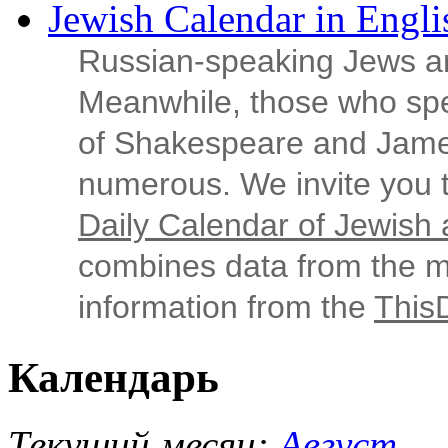
Jewish Calendar in Engli
Russian‑speaking Jews ar
Meanwhile, those who sp
of Shakespeare and Jame
numerous. We invite you t
Daily Calendar of Jewish a
combines data from the ma
information from the
This
Календарь
Текущий месяц:
Август