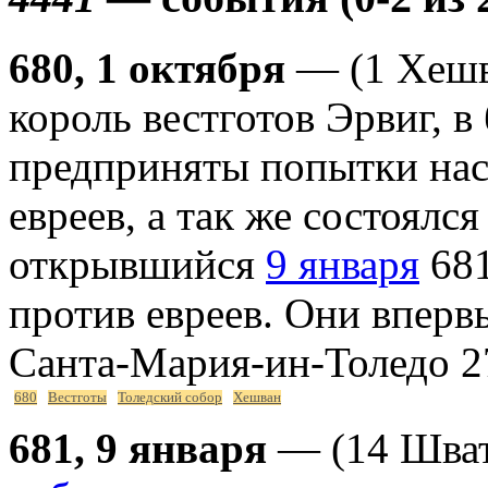
680, 1 октября
— (1 Хешв
король вестготов Эрвиг, 
предприняты попытки нас
евреев, а так же состоялс
открывшийся
9 января
681
против евреев. Они вперв
Санта-Мария-ин-Толедо 27
680
Вестготы
Толедский собор
Хешван
681, 9 января
— (14 Шват