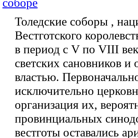
соборе
Толедские соборы , на
Вестготского королевств
в период с V по VIII ве
светских сановников и
властью. Первоначальн
исключительно церков
организация их, вероят
провинциальных синод
вестготы оставались ар