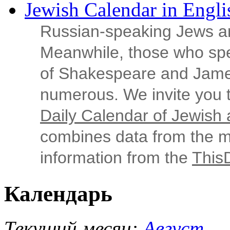
Jewish Calendar in Engli
Russian‑speaking Jews ar
Meanwhile, those who sp
of Shakespeare and Jame
numerous. We invite you t
Daily Calendar of Jewish a
combines data from the ma
information from the
This
Календарь
Текущий месяц:
Август