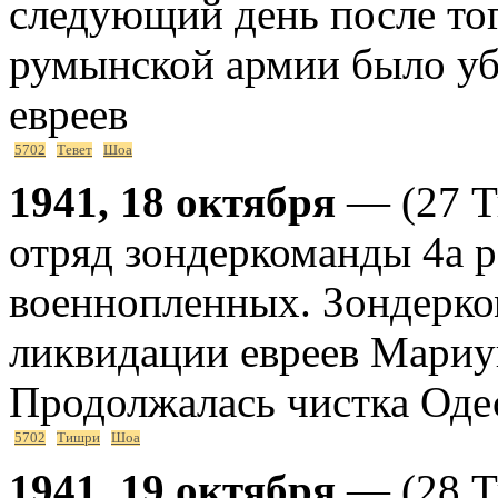
следующий день после тог
румынской армии было уб
евреев
5702
Тевет
Шоа
1941, 18 октября
— (27 Т
отряд зондеркоманды 4а р
военнопленных. Зондерко
ликвидации евреев Мариуп
Продолжалась чистка Оде
5702
Тишри
Шоа
1941, 19 октября
— (28 Т