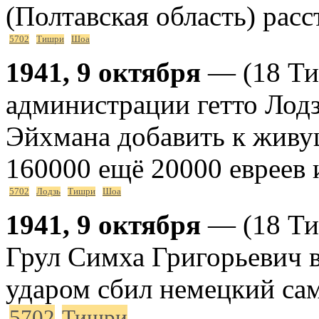
(Полтавская область) рас
5702
Тишри
Шоа
1941, 9 октября
— (18 Ти
администрации гетто Лод
Эйхмана добавить к живу
160000 ещё 20000 евреев 
5702
Лодзь
Тишри
Шоа
1941, 9 октября
— (18 Ти
Грул Симха Григорьевич 
ударом сбил немецкий сам
5702
Тишри