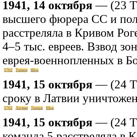
1941, 14 октября
— (23 Т
высшего фюрера СС и по
расстреляла в Кривом Рог
4–5 тыс. евреев. Взвод з
еврея-военнопленных в Бо
5702
Тишри
Шоа
1941, 15 октября
— (24 Т
сроку в Латвии уничтожен
5702
Латвия
Тишри
Шоа
1941, 15 октября
— (24 Т
команда 5 расстреляла в 