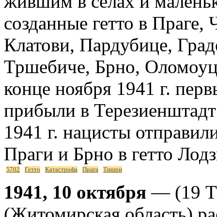
жившим в селах и маленьк
созданные гетто в Праге, 
Клатови, Пардубице, Град
Тршебиче, Брно, Оломоуце
конце ноября 1941 г. пер
прибыли в Терезиенштадт;
1941 г. нацисты отправил
Праги и Брно в гетто Лод
5702
Гетто
Катастрофа
Прага
Тишри
1941, 10 октября
— (19 Т
(Житомирская область) ра