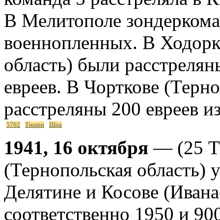
В Мелитополе зондеркоман
военнопленных. В Ходорк
область) были расстрелян
евреев. В Чорткове (Терн
расстреляны 200 евреев и
5702
Тишри
Шоа
1941, 16 октября
— (25 Т
(Тернопольская область) у
Делятине и Косове (Иван
соответственно 1950 и 90