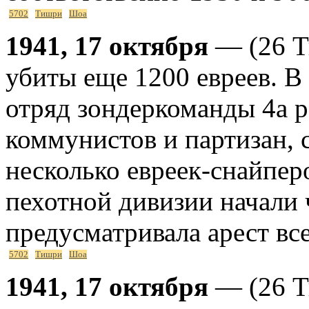
5702
Тишри
Шоа
1941, 17 октября
— (26 Т
убиты еще 1200 евреев. В
отряд зондеркоманды 4а р
коммунистов и партизан, 
несколько евреек-снайпер
пехотной дивизии начали 
предусматривала арест все
5702
Тишри
Шоа
1941, 17 октября
— (26 Т