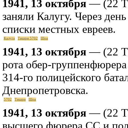
1941, 13 октября
— (22 Т
заняли Калугу. Через ден
списки местных евреев.
Калуга
Тишри 5702
Шоа
1941, 13 октября
— (22 Т
рота обер-группенфюрера
314-го полицейского бата
Днепропетровска.
5702
Тишри
Шоа
1941, 13 октября
— (22 Т
высшего фюрера СС и по