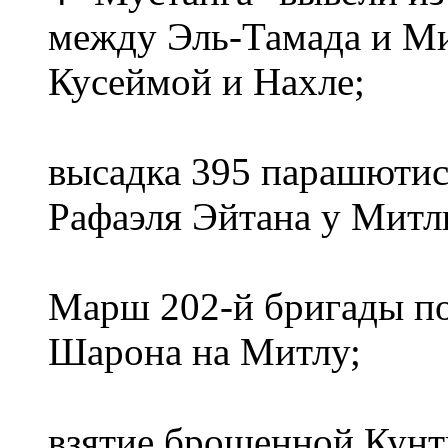
между Эль-Тамада и Ми
Кусеймой и Нахле;
высадка 395 парашютис
Рафаэля Эйтана у Митл
Марш 202-й бригады п
Шарона на Митлу;
взятие брошенной Кунт