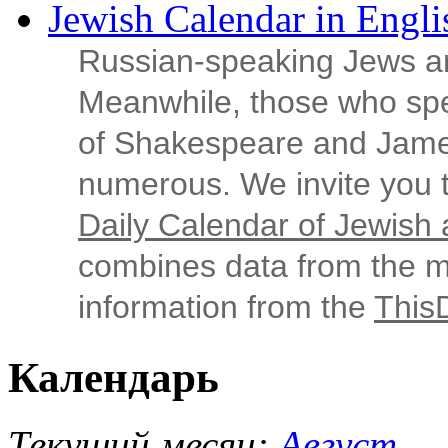
Jewish Calendar in Engli
Russian‑speaking Jews ar
Meanwhile, those who sp
of Shakespeare and Jame
numerous. We invite you t
Daily Calendar of Jewish a
combines data from the ma
information from the
This
Календарь
Текущий месяц:
Август