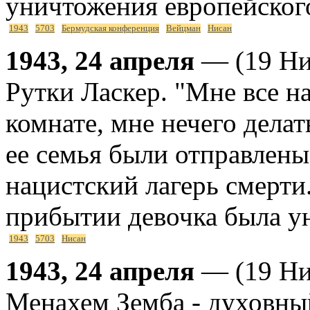
уничтожения европейского
1943
5703
Бермудская конференция
Вейцман
Нисан
1943, 24 апреля
— (19 Ни
Рутки Ласкер. "Мне все н
комнате, мне нечего делат
ее семья были отправлен
нацистский лагерь смерти.
прибытии девочка была у
1943
5703
Нисан
1943, 24 апреля
— (19 Ни
Менахем Земба - духовный