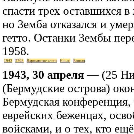
спасти трех оставшихся в
но 3емба отказался и уме
гетто. Останки 3ембы пер
1958.
1943
5703
Варшавское гетто
Нисан
Раввин
1943, 30 апреля
— (25 Ни
(Бермудские острова) око
Бермудская конференция,
еврейских беженцах, ос
войсками, и о тех, кто ещ