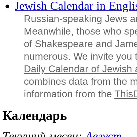
Jewish Calendar in Engli
Russian‑speaking Jews ar
Meanwhile, those who sp
of Shakespeare and Jame
numerous. We invite you t
Daily Calendar of Jewish a
combines data from the ma
information from the
This
Календарь
Текущий месяц:
Август