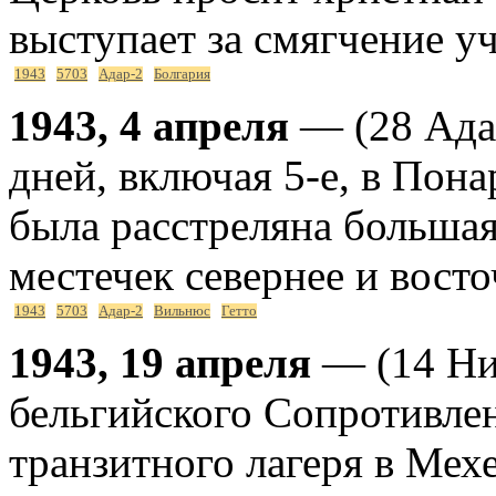
выступает за смягчение у
1943
5703
Адар-2
Болгария
1943, 4 апреля
— (28 Адар
дней, включая 5-е, в Пона
была расстреляна большая
местечек севернее и вост
1943
5703
Адар-2
Вильнюс
Гетто
1943, 19 апреля
— (14 Ни
бельгийского Сопротивлен
транзитного лагеря в Мех