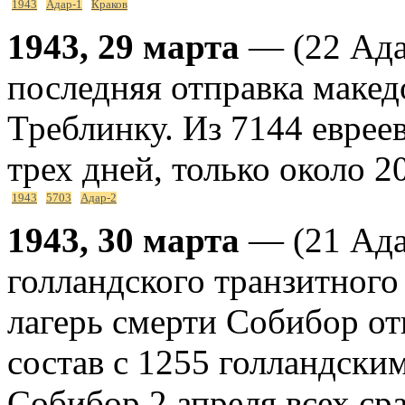
1943
Адар-1
Краков
1943, 29 марта
— (22 Адар
последняя отправка макед
Треблинку. Из 7144 евреев
трех дней, только около 
1943
5703
Адар-2
1943, 30 марта
— (21 Ада
голландского транзитного
лагерь смерти Собибор о
состав с 1255 голландски
Собибор 2 апреля всех сра