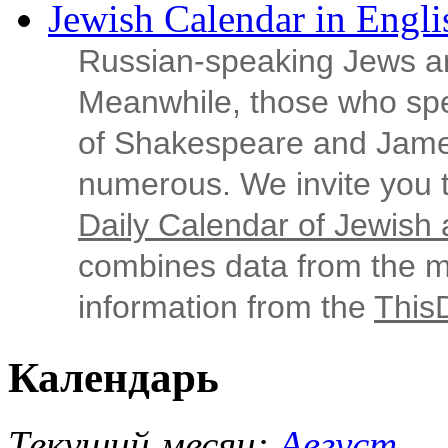
Jewish Calendar in Engli
Russian‑speaking Jews ar
Meanwhile, those who sp
of Shakespeare and Jame
numerous. We invite you t
Daily Calendar of Jewish a
combines data from the ma
information from the
This
Календарь
Текущий месяц:
Август