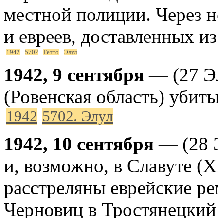
местной полиции. Через н
и евреев, доставленных из
1942
5702
Гетто
Элул
1942, 9 сентября
— (27 Э
(Ровенская область) убиты
1942
5702. Элул
1942, 10 сентября
— (28 
и, возможно, в Славуте (
расстреляны еврейские ре
Черновиц в Тростянецкий