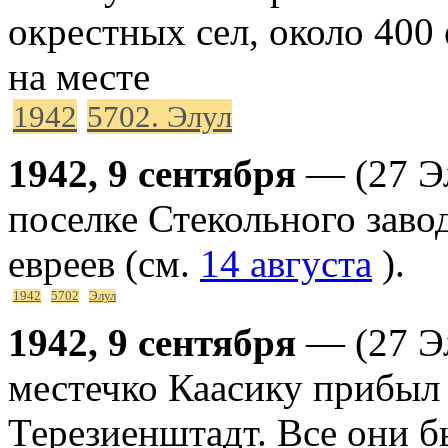
окрестных сел, около 400
на месте
1942
5702. Элул
1942, 9 сентября
— (27 Эл
поселке Стекольного зав
евреев (см.
14 августа
).
1942
5702
Элул
1942, 9 сентября
— (27 Эл
местечко Каасику прибыл 
Терезиенштадт. Все они 