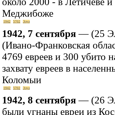
около 2000 - в Летичеве и
Меджибоже
1942
5702
Элул
1942, 7 сентября
— (25 Э
(Ивано-Франковская облас
4769 евреев и 300 убито н
захвату евреев в населенн
Коломыи
1942
5702
Элул
1942, 8 сентября
— (26 Э
были угнаны евреи из Кос