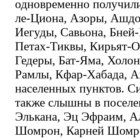
одновременно получили
ле-Циона, Азоры, Ашдо
Иегуды, Савьона, Бней-
Петах-Тиквы, Кирьят-Он
Гедеры, Бат-Яма, Холон
Рамлы, Кфар-Хабада, А
населенных пунктов. 
также слышны в поселе
Элькана, Эц Эфраим, 
Шомрон, Карней Шомро