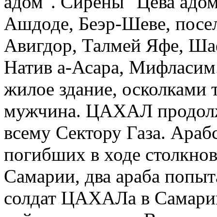
адом". Сирены "Цева адом
Ашдоде, Беэр-Шеве, посел
Авигдор, Талмей Яфе, Ша
Натив а-Асара, Мифласим.
жилое здание, осколками 
мужчина. ЦАХАЛ продолжа
всему Сектору Газа. Ара
погибших в ходе столкно
Самарии, два араба попыт
солдат ЦАХАЛа в Самарии