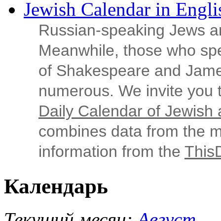
Jewish Calendar in Engli
Russian‑speaking Jews ar
Meanwhile, those who sp
of Shakespeare and Jame
numerous. We invite you t
Daily Calendar of Jewish a
combines data from the ma
information from the
This
Календарь
Текущий месяц:
Август