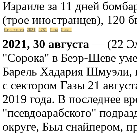
Израиле за 11 дней бомба
(трое иностранцев), 120 
Страж стен
2021
5781
Газа
Сиван
2021, 30 августа
— (22 Эл
"Сорока" в Беэр-Шеве ум
Барель Хадария Шмуэли, 
с сектором Газы 21 авгус
2019 года. В последнее вр
"псевдоарабского" подра
округе, Был снайпером, п