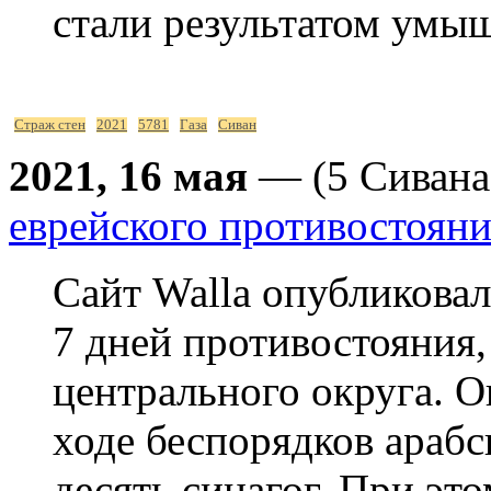
стали результатом умы
Страж стен
2021
5781
Газа
Сиван
2021, 16 мая
— (5 Сивана
еврейского противостояни
Сайт Walla опубликова
7 дней противостояния
центрального округа. О
ходе беспорядков араб
десять синагог. При эт