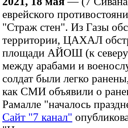
2021, 18 мая
— (7 Сивана 
еврейского противостояни
"Страж стен". Из Газы об
территории, ЦАХАЛ обстр
площади АЙОШ (к северу 
между арабами и военос
солдат были легко ранены,
как СМИ объявили о ранен
Рамалле "началось праздне
Сайт "7 канал"
опубликова