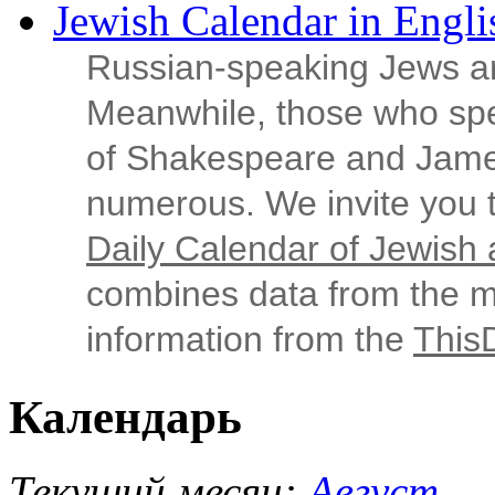
Jewish Calendar in Engli
Russian‑speaking Jews ar
Meanwhile, those who sp
of Shakespeare and Jame
numerous. We invite you t
Daily Calendar of Jewish a
combines data from the ma
information from the
This
Календарь
Текущий месяц:
Август