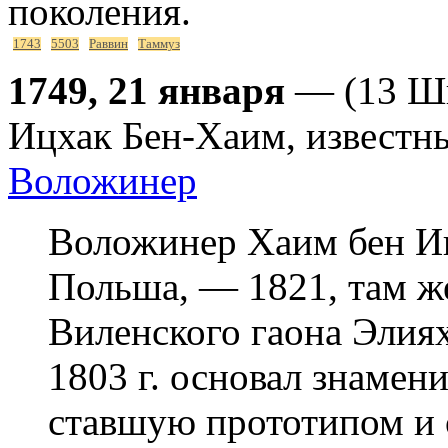
поколения.
1743
5503
Раввин
Таммуз
1749, 21 января
— (13 Шв
Ицхак Бен-Хаим, известн
Воложинер
Воложинер Хаим бен Иц
Польша, — 1821, там же
Виленского гаона Элия
1803 г. основал знаме
ставшую прототипом и