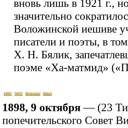
вновь лишь в 1921 г., н
значительно сократилос
Воложинской иешиве уч
писатели и поэты, в то
Х. Н. Бялик, запечатл
поэме «Ха-матмид» («
1892
5652
Воложин
Шват
1898, 9 октября
— (23 Ти
попечительского Совет Ви