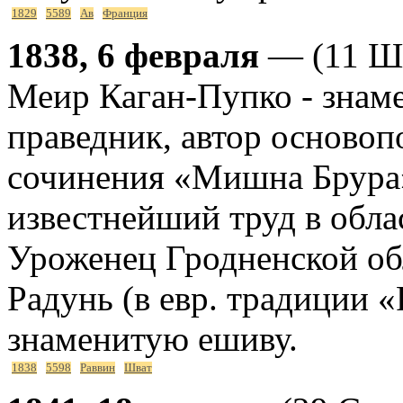
1829
5589
Ав
Франция
1838, 6 февраля
— (11 Шв
Меир Каган-Пупко - знаме
праведник, автор основоп
сочинения «Мишна Брура»
известнейший труд в обла
Уроженец Гродненской обл
Радунь (в евр. традиции «Р
знаменитую ешиву.
1838
5598
Раввин
Шват