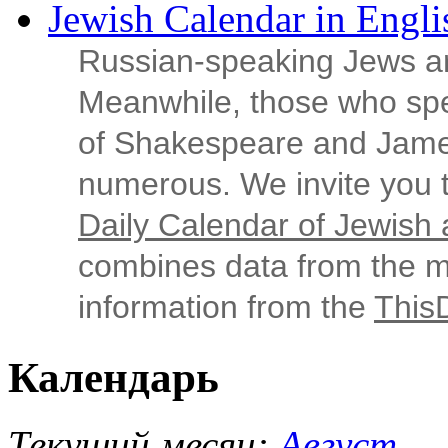
Jewish Calendar in Engli
Russian‑speaking Jews ar
Meanwhile, those who sp
of Shakespeare and Jame
numerous. We invite you t
Daily Calendar of Jewish a
combines data from the ma
information from the
This
Календарь
Текущий месяц:
Август