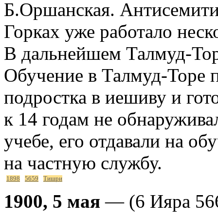
Б.Оршанская. Антисемитиз
Горках уже работало неск
В дальнейшем Талмуд-Тор
Обучение в Талмуд-Торе 
подростка в иешиву и гот
к 14 годам не обнаружива
учебе, его отдавали на об
на частную службу.
1898
5659
Тишри
1900, 5 мая
— (6 Ияра 566