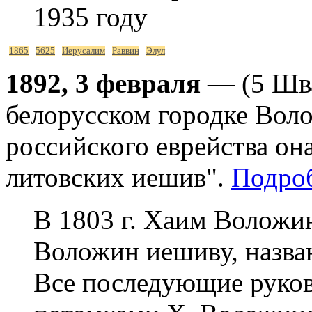
1935 году
1865
5625
Иерусалим
Раввин
Элул
1892, 3 февраля
— (5 Шва
белорусском городке Воло
российского еврейства он
литовских иешив".
Подро
В 1803 г. Хаим Воложин
Воложин иешиву, назва
Все последующие руко