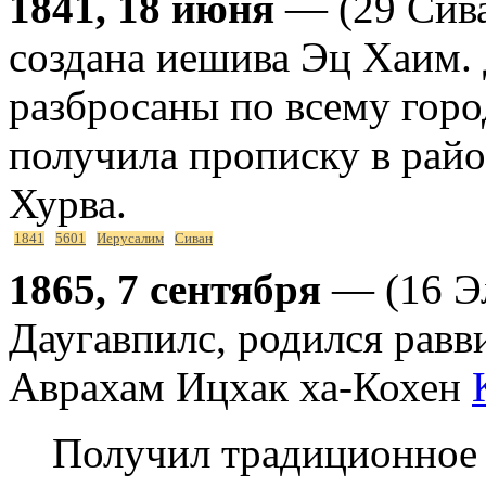
1841, 18 июня
— (29 Сива
создана иешива Эц Хаим. 
разбросаны по всему город
получила прописку в рай
Хурва.
1841
5601
Иерусалим
Сиван
1865, 7 сентября
— (16 Эл
Даугавпилс, родился равв
Аврахам Ицхак ха-Кохен
Получил традиционное 