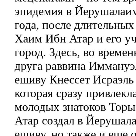
эпидемия в Йерушалаиме
года, после длительных
Хаим Ибн Атар и его у
город. Здесь, во време
друга раввина Иммануэ
ешиву Кнессет Исраэль
которая сразу привлекл
молодых знатоков Торы
Атар создал в Йерушал
ешиву, но также и еще 