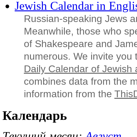
Jewish Calendar in Engli
Russian‑speaking Jews ar
Meanwhile, those who sp
of Shakespeare and Jame
numerous. We invite you t
Daily Calendar of Jewish a
combines data from the ma
information from the
This
Календарь
Текущий месяц:
Август