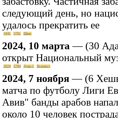
забастовку. Частичная заб
следующий день, но наци
удалось прекратить ее
1941
5701
Шват
2024, 10 марта
— (30 Ада
открыт Национальный муз
2024
5784
Адар-1
Холокост
2024, 7 ноября
— (6 Хешв
матча по футболу Лиги Е
Авив" банды арабов напал
около 10 человек пострад