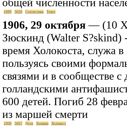
общей численности населе
1889
5650
Статистика
Тевет
1906, 29 октября
— (10 Х
Зюскинд (Walter S?skind) 
время Холокоста, служа в
пользуясь своими форма
связями и в сообществе с
голландскими антифашиста
600 детей. Погиб 28 февр
из маршей смерти
1906
5667
Дети
Хешван
Холокост