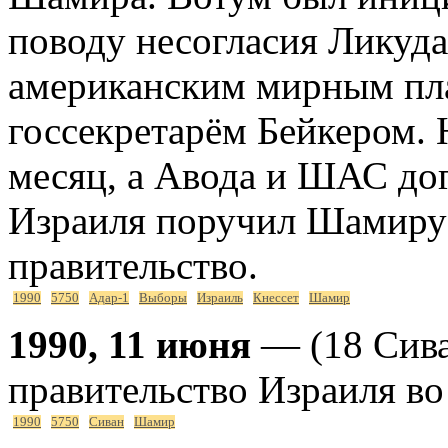
поводу несогласия Ликуд
американским мирным пл
госсекретарём Бейкером. Н
месяц, а Авода и ШАС дог
Израиля поручил Шамиру
правительство.
1990
5750
Адар-1
Выборы
Израиль
Кнессет
Шамир
1990, 11 июня
— (18 Сива
правительство Израиля в
1990
5750
Сиван
Шамир