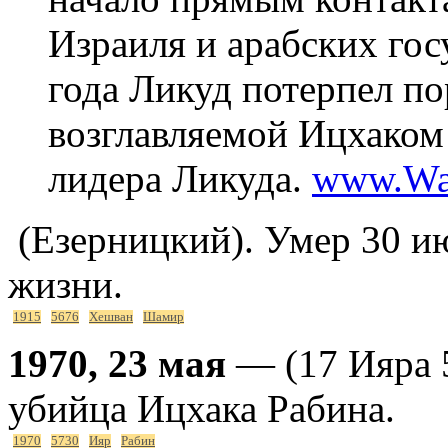
Израиля и арабских гос
года Ликуд потерпел по
возглавляемой Ицхаком 
лидера Ликуда.
www.War
(Езерницкий). Умер 30 ию
жизни.
1915
5676
Хешван
Шамир
1970, 23 мая
— (17 Ияра 
убийца Ицхака Рабина.
1970
5730
Ияр
Рабин