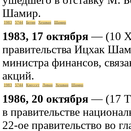
Шамир.
1983
5744
Бегин
Хешван
Шамир
1983, 17 октября
— (10 Х
правительства Ицхак Шам
министра финансов, связа
акций.
1983
5744
Кнессет
Ливан
Хешван
Шамир
1986, 20 октября
— (17 Т
в правительстве национал
22-ое правительство во г