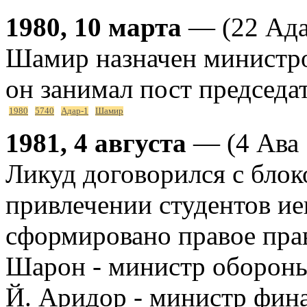
1980, 10 марта
— (22 Ада
Шамир назначен министро
он занимал пост председа
1980
5740
Адар-1
Шамир
1981, 4 августа
— (4 Ава 
Ликуд договорился с блок
привлечении студентов ие
сформировано правое прав
Шарон - министр обороны
Й. Аридор - министр фин