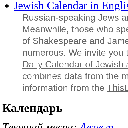
Jewish Calendar in Engli
Russian‑speaking Jews ar
Meanwhile, those who sp
of Shakespeare and Jame
numerous. We invite you t
Daily Calendar of Jewish a
combines data from the ma
information from the
This
Календарь
Текущий месяц:
Август