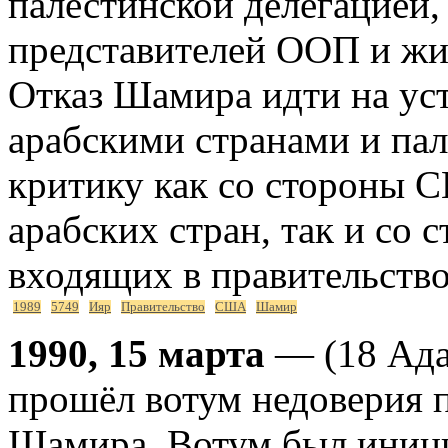
палестинской делегацией,
представителей ООП и жи
Отказ Шамира идти на уст
арабскими странами и па
критику как со стороны 
арабских стран, так и со 
входящих в правительство
1989
5749
Ияр
Правительство
США
Шамир
1990, 15 марта
— (18 Ада
прошёл вотум недоверия 
Шамира. Вотум был иниц