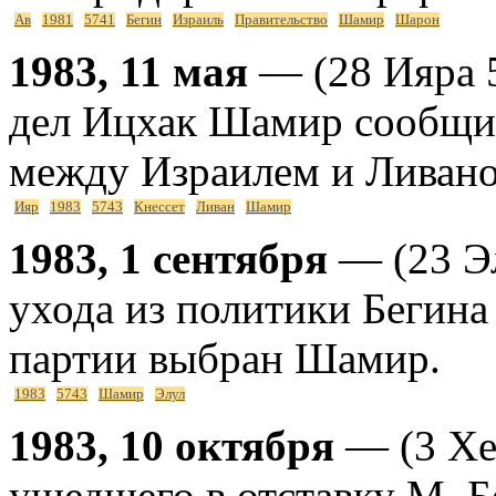
Ав
1981
5741
Бегин
Израиль
Правительство
Шамир
Шарон
1983, 11 мая
— (28 Ияра 
дел Ицхак Шамир сообщил
между Израилем и Ливаном
Ияр
1983
5743
Кнессет
Ливан
Шамир
1983, 1 сентября
— (23 Эл
ухода из политики Бегина
партии выбран Шамир.
1983
5743
Шамир
Элул
1983, 10 октября
— (3 Хе
ушедшего в отставку М. 